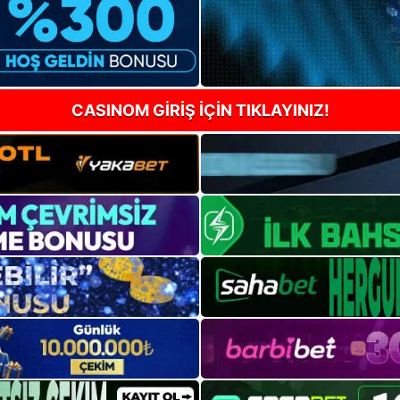
CASINOM GİRİŞ İÇİN TIKLAYINIZ!