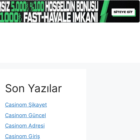
Son Yazılar
Casinom Şikayet
Casinom Güncel
Casinom Adresi
Casinom Giriş