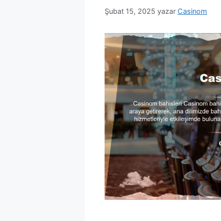
Şubat 15, 2025
yazar
Casinom