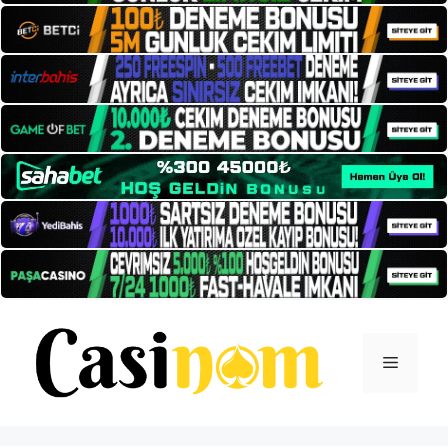
İçeriğe
atla
Menü