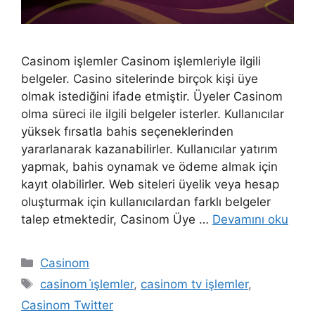
Casinom işlemler Casinom işlemleriyle ilgili
belgeler. Casino sitelerinde birçok kişi üye
olmak istediğini ifade etmiştir. Üyeler Casinom
olma süreci ile ilgili belgeler isterler. Kullanıcılar
yüksek fırsatla bahis seçeneklerinden
yararlanarak kazanabilirler. Kullanıcılar yatırım
yapmak, bahis oynamak ve ödeme almak için
kayıt olabilirler. Web siteleri üyelik veya hesap
oluşturmak için kullanıcılardan farklı belgeler
talep etmektedir, Casinom Üye …
Devamını oku
Kategoriler
Casinom
Etiketler
casinom i̇şlemler
,
casinom tv işlemler
,
Casinom Twitter