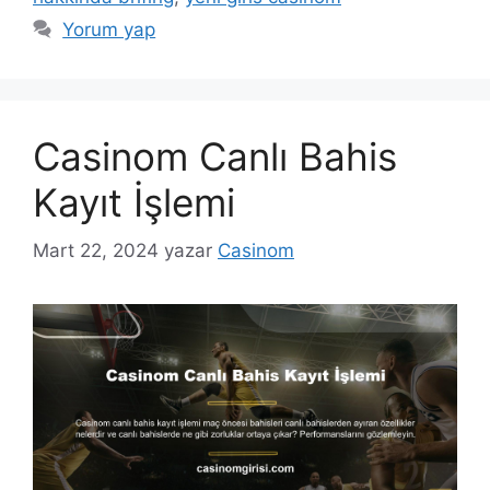
Yorum yap
Casinom Canlı Bahis
Kayıt İşlemi
Mart 22, 2024
yazar
Casinom