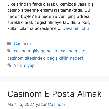
ülkelerinden farklı olarak ülkemizde yasa dışı
casino sitelerine erişimi kısıtlamaktadır. Bu
neden böyle? Bu nedenle yeni giriş adresi
sürekli olarak değiştirilmeye tabidir. Şirket,
kullanıcılarına adreslerine …
Devamını oku
Kategoriler
Casinom
Etiketler
casinom giriş görselleri
,
casinom sitesi
,
casinom sitesindeki değişikliğin nedeni
Yorum yap
Casinom E Posta Almak
Mart 15, 2024
yazar
Casinom