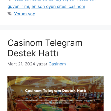
güvenlir mi
,
en son oyun sitesi casinom
Yorum yap
Casinom Telegram
Destek Hattı
Mart 21, 2024
yazar
Casinom