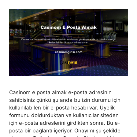
Casinom e posta almak e-posta adresinin
sahibisiniz çünkü şu anda bu izin durumu için
kullanılabilen bir e-posta hesabı var. Üyelik
formunu doldurduktan ve kullanıcılar siteden
için e-posta adreslerini girdikten sonra. Bu e-
posta bir bağlantı içeriyor. Onayımı şu şekilde