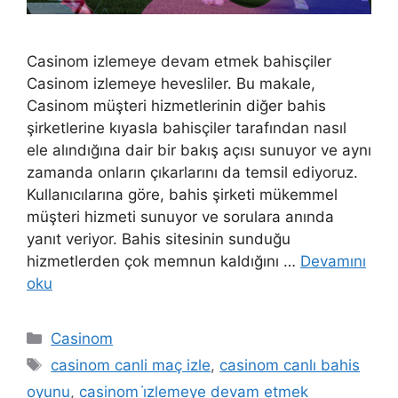
Casinom izlemeye devam etmek bahisçiler
Casinom izlemeye hevesliler. Bu makale,
Casinom müşteri hizmetlerinin diğer bahis
şirketlerine kıyasla bahisçiler tarafından nasıl
ele alındığına dair bir bakış açısı sunuyor ve aynı
zamanda onların çıkarlarını da temsil ediyoruz.
Kullanıcılarına göre, bahis şirketi mükemmel
müşteri hizmeti sunuyor ve sorulara anında
yanıt veriyor. Bahis sitesinin sunduğu
hizmetlerden çok memnun kaldığını …
Devamını
oku
Kategoriler
Casinom
Etiketler
casinom canli maç izle
,
casinom canlı bahis
oyunu
,
casinom i̇zlemeye devam etmek