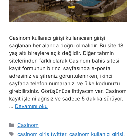
Casinom kullanıcı girişi kullanıcının girişi
sağlanan her alanda doğru olmalıdır. Bu site 18
yaş altı bireylere açık değildir. Diğer tahmin
sitelerinden farklı olarak Casinom bahis sitesi
kayıt formunun birinci sayfasında e-posta
adresiniz ve şifreniz görüntülenirken, ikinci
sayfada telefon numaranızı ve ülke kodunuzu
girebilirsiniz. Görüşünüze ihtiyacım var. Casinom
kayıt işlemi ağrısız ve sadece 5 dakika sürüyor.
…
Devamını oku
Kategoriler
Casinom
Etiketler
casinom giris twitter
,
casinom kullanıcı girişi
,