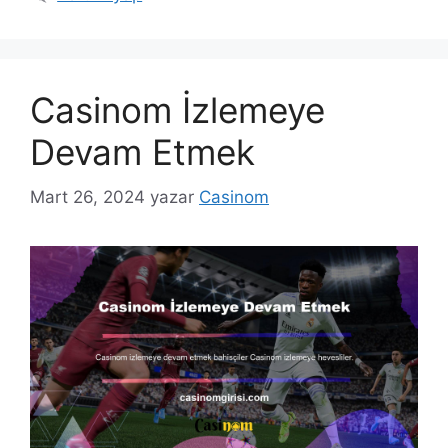
Casinom İzlemeye
Devam Etmek
Mart 26, 2024
yazar
Casinom