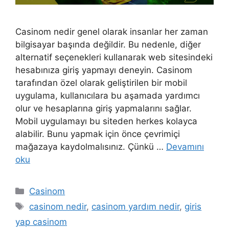
Casinom nedir genel olarak insanlar her zaman
bilgisayar başında değildir. Bu nedenle, diğer
alternatif seçenekleri kullanarak web sitesindeki
hesabınıza giriş yapmayı deneyin. Casinom
tarafından özel olarak geliştirilen bir mobil
uygulama, kullanıcılara bu aşamada yardımcı
olur ve hesaplarına giriş yapmalarını sağlar.
Mobil uygulamayı bu siteden herkes kolayca
alabilir. Bunu yapmak için önce çevrimiçi
mağazaya kaydolmalısınız. Çünkü …
Devamını
oku
Kategoriler
Casinom
Etiketler
casinom nedir
,
casinom yardım nedir
,
giris
yap casinom