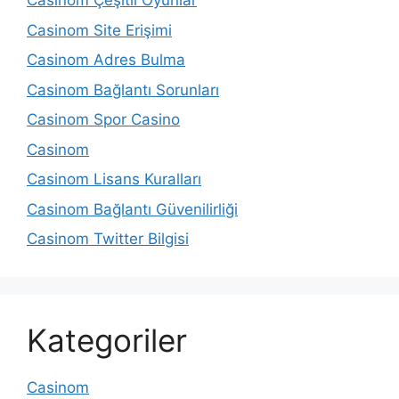
Casinom Çeşitli Oyunlar
Casinom Site Erişimi
Casinom Adres Bulma
Casinom Bağlantı Sorunları
Casinom Spor Casino
Casinom
Casinom Lisans Kuralları
Casinom Bağlantı Güvenilirliği
Casinom Twitter Bilgisi
Kategoriler
Casinom