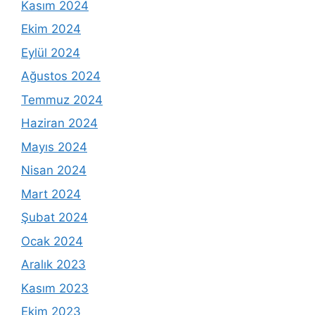
Kasım 2024
Ekim 2024
Eylül 2024
Ağustos 2024
Temmuz 2024
Haziran 2024
Mayıs 2024
Nisan 2024
Mart 2024
Şubat 2024
Ocak 2024
Aralık 2023
Kasım 2023
Ekim 2023