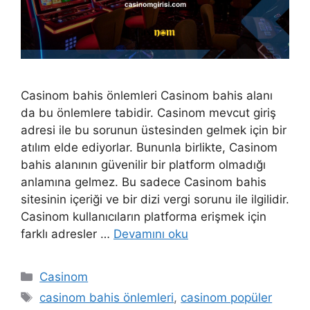
Casinom bahis önlemleri Casinom bahis alanı
da bu önlemlere tabidir. Casinom mevcut giriş
adresi ile bu sorunun üstesinden gelmek için bir
atılım elde ediyorlar. Bununla birlikte, Casinom
bahis alanının güvenilir bir platform olmadığı
anlamına gelmez. Bu sadece Casinom bahis
sitesinin içeriği ve bir dizi vergi sorunu ile ilgilidir.
Casinom kullanıcıların platforma erişmek için
farklı adresler …
Devamını oku
Kategoriler
Casinom
Etiketler
casinom bahis önlemleri
,
casinom popüler