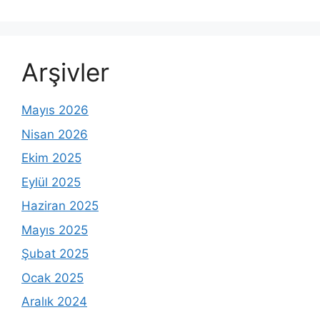
Arşivler
Mayıs 2026
Nisan 2026
Ekim 2025
Eylül 2025
Haziran 2025
Mayıs 2025
Şubat 2025
Ocak 2025
Aralık 2024