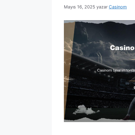
Mayıs 16, 2025
yazar
Casinom