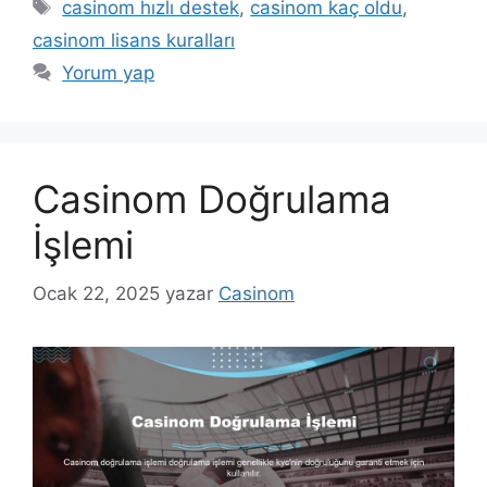
Etiketler
casinom hızlı destek
,
casinom kaç oldu
,
casinom lisans kuralları
Yorum yap
Casinom Doğrulama
İşlemi
Ocak 22, 2025
yazar
Casinom