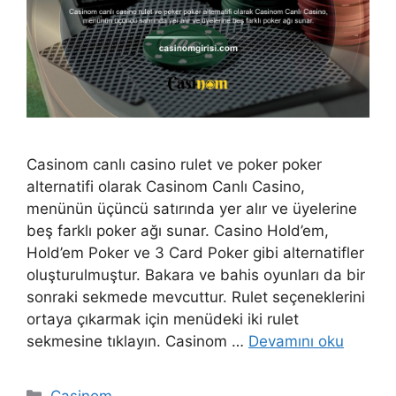
Casinom canlı casino rulet ve poker poker
alternatifi olarak Casinom Canlı Casino,
menünün üçüncü satırında yer alır ve üyelerine
beş farklı poker ağı sunar. Casino Hold’em,
Hold’em Poker ve 3 Card Poker gibi alternatifler
oluşturulmuştur. Bakara ve bahis oyunları da bir
sonraki sekmede mevcuttur. Rulet seçeneklerini
ortaya çıkarmak için menüdeki iki rulet
sekmesine tıklayın. Casinom …
Devamını oku
Kategoriler