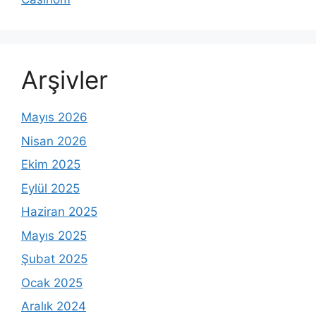
Arşivler
Mayıs 2026
Nisan 2026
Ekim 2025
Eylül 2025
Haziran 2025
Mayıs 2025
Şubat 2025
Ocak 2025
Aralık 2024