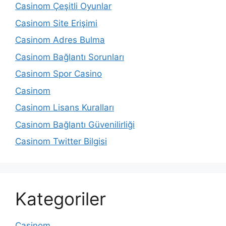
Casinom Çeşitli Oyunlar
Casinom Site Erişimi
Casinom Adres Bulma
Casinom Bağlantı Sorunları
Casinom Spor Casino
Casinom
Casinom Lisans Kuralları
Casinom Bağlantı Güvenilirliği
Casinom Twitter Bilgisi
Kategoriler
Casinom