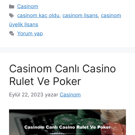
Kategoriler
Casinom
Etiketler
casinom kaç oldu
,
casinom lisans
,
casinom
üyelik lisans
Yorum yap
Casinom Canlı Casino
Rulet Ve Poker
Eylül 22, 2023
yazar
Casinom