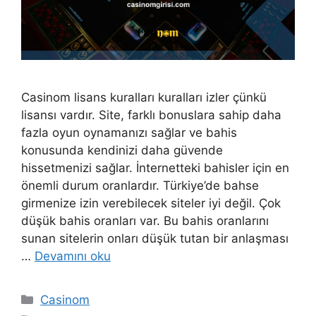
Casinom lisans kuralları kuralları izler çünkü
lisansı vardır. Site, farklı bonuslara sahip daha
fazla oyun oynamanızı sağlar ve bahis
konusunda kendinizi daha güvende
hissetmenizi sağlar. İnternetteki bahisler için en
önemli durum oranlardır. Türkiye’de bahse
girmenize izin verebilecek siteler iyi değil. Çok
düşük bahis oranları var. Bu bahis oranlarını
sunan sitelerin onları düşük tutan bir anlaşması
…
Devamını oku
Kategoriler
Casinom