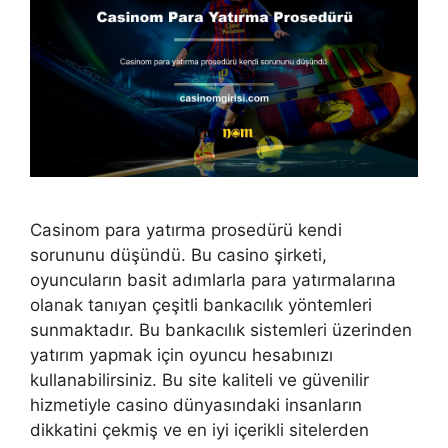
Casinom para yatırma prosedürü kendi
sorununu düşündü. Bu casino şirketi,
oyuncuların basit adımlarla para yatırmalarına
olanak tanıyan çeşitli bankacılık yöntemleri
sunmaktadır. Bu bankacılık sistemleri üzerinden
yatırım yapmak için oyuncu hesabınızı
kullanabilirsiniz. Bu site kaliteli ve güvenilir
hizmetiyle casino dünyasındaki insanların
dikkatini çekmiş ve en iyi içerikli sitelerden