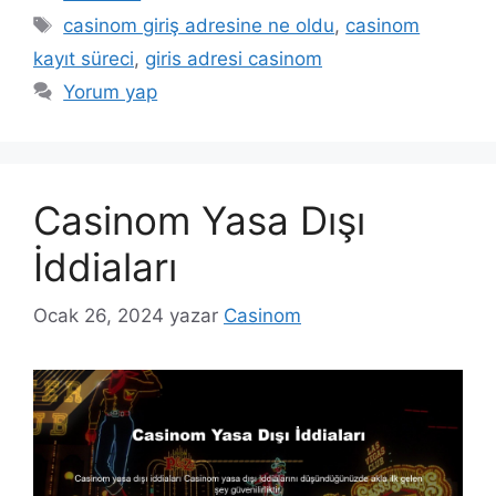
Etiketler
casinom giriş adresine ne oldu
,
casinom
kayıt süreci
,
giris adresi casinom
Yorum yap
Casinom Yasa Dışı
İddiaları
Ocak 26, 2024
yazar
Casinom