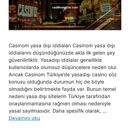
Casinom yasa dışı iddiaları Casinom yasa dışı
iddialarını düşündüğünüzde akla ilk gelen şey
güvenilirliktir. Yasadışı iddialar genellikle
kullanıcılarda olumsuz düşüncelere neden olur.
Ancak Casinom Türkiye’de yasadışı casino söz
konusu olduğunda durumun hiç de böyle
olmadığını belirtmekte fayda var. Bunun temel
nedeni yasa dışı sitelerin Türkiye tarafından
onaylanmamasına rağmen olması nedeniyle
yasal sayılmasıdır. Daha spesifik olarak, …
Devamını oku