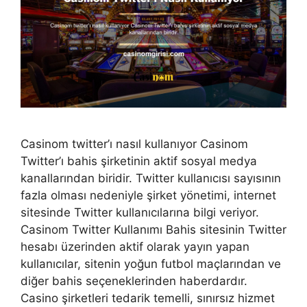
Casinom twitter’ı nasıl kullanıyor Casinom
Twitter’ı bahis şirketinin aktif sosyal medya
kanallarından biridir. Twitter kullanıcısı sayısının
fazla olması nedeniyle şirket yönetimi, internet
sitesinde Twitter kullanıcılarına bilgi veriyor.
Casinom Twitter Kullanımı Bahis sitesinin Twitter
hesabı üzerinden aktif olarak yayın yapan
kullanıcılar, sitenin yoğun futbol maçlarından ve
diğer bahis seçeneklerinden haberdardır.
Casino şirketleri tedarik temelli, sınırsız hizmet