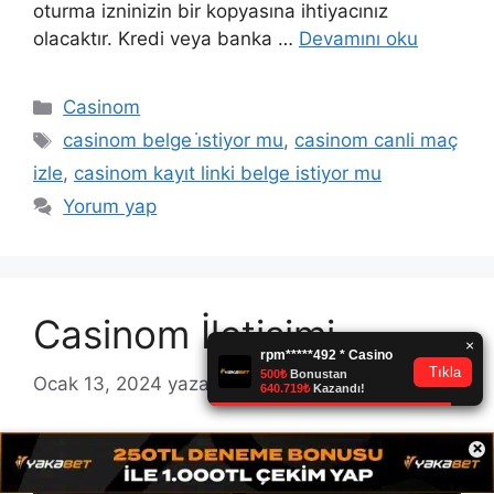
oturma izninizin bir kopyasına ihtiyacınız
olacaktır. Kredi veya banka …
Devamını oku
Kategoriler
Casinom
Etiketler
casinom belge i̇stiyor mu
,
casinom canli maç
izle
,
casinom kayıt linki belge istiyor mu
Yorum yap
Casinom İletişimi
Ocak 13, 2024
yazar
Casinom
×