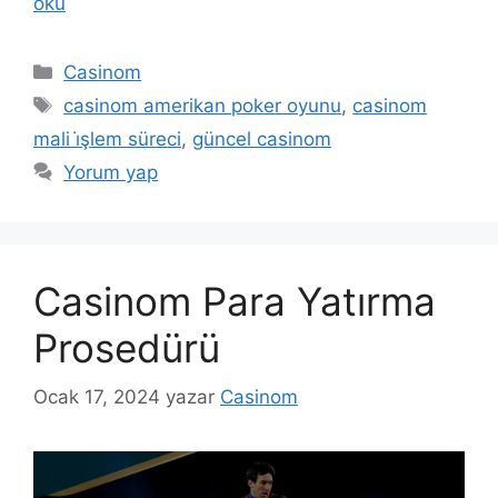
oku
Kategoriler
Casinom
Etiketler
casinom amerikan poker oyunu
,
casinom
mali i̇şlem süreci
,
güncel casinom
Yorum yap
Casinom Para Yatırma
Prosedürü
Ocak 17, 2024
yazar
Casinom