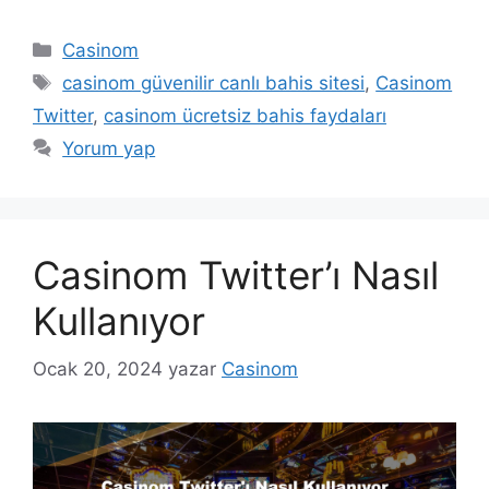
Kategoriler
Casinom
Etiketler
casinom güvenilir canlı bahis sitesi
,
Casinom
Twitter
,
casinom ücretsiz bahis faydaları
Yorum yap
Casinom Twitter’ı Nasıl
Kullanıyor
Ocak 20, 2024
yazar
Casinom