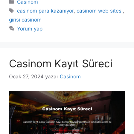
Kategoriler
Casinom
Etiketler
casinom para kazanıyor
,
casinom web sitesi
,
girisi casinom
Yorum yap
Casinom Kayıt Süreci
Ocak 27, 2024
yazar
Casinom