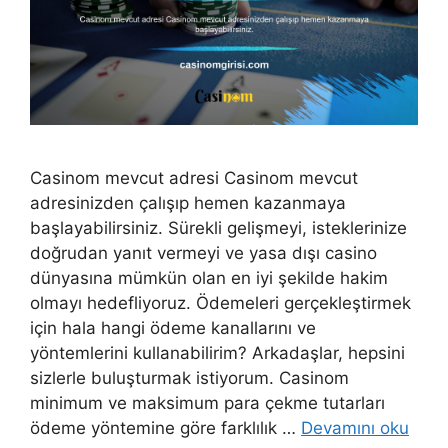
Casinom mevcut adresi Casinom mevcut
adresinizden çalışıp hemen kazanmaya
başlayabilirsiniz. Sürekli gelişmeyi, isteklerinize
doğrudan yanıt vermeyi ve yasa dışı casino
dünyasına mümkün olan en iyi şekilde hakim
olmayı hedefliyoruz. Ödemeleri gerçekleştirmek
için hala hangi ödeme kanallarını ve
yöntemlerini kullanabilirim? Arkadaşlar, hepsini
sizlerle buluşturmak istiyorum. Casinom
minimum ve maksimum para çekme tutarları
ödeme yöntemine göre farklılık …
Devamını oku