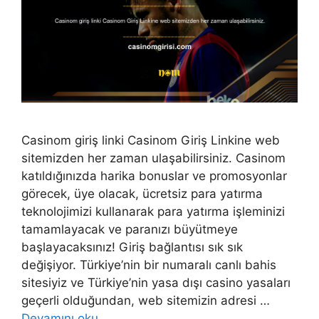
Casinom giriş linki Casinom Giriş Linkine web
sitemizden her zaman ulaşabilirsiniz. Casinom
katıldığınızda harika bonuslar ve promosyonlar
görecek, üye olacak, ücretsiz para yatırma
teknolojimizi kullanarak para yatırma işleminizi
tamamlayacak ve paranızı büyütmeye
başlayacaksınız! Giriş bağlantısı sık sık
değişiyor. Türkiye’nin bir numaralı canlı bahis
sitesiyiz ve Türkiye’nin yasa dışı casino yasaları
geçerli olduğundan, web sitemizin adresi …
Devamını oku