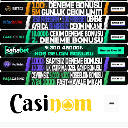
İçeriğe
atla
Menü