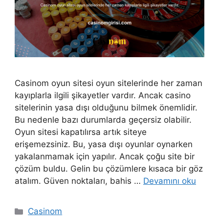
Casinom oyun sitesi oyun sitelerinde her zaman
kayıplarla ilgili şikayetler vardır. Ancak casino
sitelerinin yasa dışı olduğunu bilmek önemlidir.
Bu nedenle bazı durumlarda geçersiz olabilir.
Oyun sitesi kapatılırsa artık siteye
erişemezsiniz. Bu, yasa dışı oyunlar oynarken
yakalanmamak için yapılır. Ancak çoğu site bir
çözüm buldu. Gelin bu çözümlere kısaca bir göz
atalım. Güven noktaları, bahis …
Devamını oku
Kategoriler
Casinom