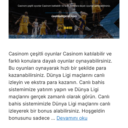
Casinom çeşitli oyunlar Casinom katılabilir ve
farklı konulara dayalı oyunlar oynayabilirsiniz.
Bu oyunları oynayarak hızlı bir şekilde para
kazanabilirsiniz. Dünya Ligi maçlarını canlı
izleyin ve ekstra para kazanın. Canlı bahis
sistemimize yatırım yapın ve Dünya Ligi
maçlarını gerçek zamanlı olarak görün. Canlı
bahis sistemimizle Dünya Ligi maçlarını canlı
izleyerek bir bonus alabilirsiniz. Hoşgeldin
bonusunu sadece …
Devamını oku