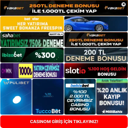
×
CASINOM GİRİŞ İÇİN TIKLAYINIZ!