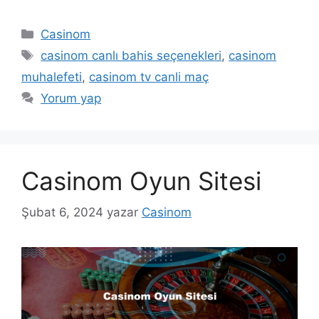
Kategoriler
Casinom
Etiketler
casinom canlı bahis seçenekleri
,
casinom
muhalefeti
,
casinom tv canli maç
Yorum yap
Casinom Oyun Sitesi
Şubat 6, 2024
yazar
Casinom