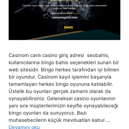
Casinom canlı casino giriş adresi seobahis,
kullanıcılarına bingo bahis seçenekleri sunan bir
web sitesidir. Bingo herkes tarafından iyi bilinen
bir oyundur. Casinom kayıt işlemini başarıyla
tamamlayan herkes bingo oyununa katılabilir.
Üstelik bu oyunları gerçek zamanlı olarak da
oynayabilirsiniz. Geleneksel casino oyunlarının
yanı sıra müşterilerimizin keyifle oynayabileceği
bingo oyunları da sunuyoruz. Bazı
muhasebecilerin küçük mevduatları kabul …
Devamını oku