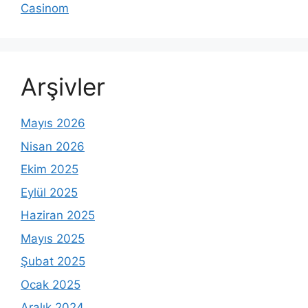
Casinom
Arşivler
Mayıs 2026
Nisan 2026
Ekim 2025
Eylül 2025
Haziran 2025
Mayıs 2025
Şubat 2025
Ocak 2025
Aralık 2024