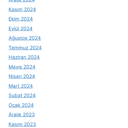
Kasım 2024
Ekim 2024
Eylül 2024
Ağustos 2024
Temmuz 2024
Haziran 2024
Mayıs 2024
Nisan 2024
Mart 2024
Şubat 2024
Ocak 2024
Aralık 2023
Kasım 2023