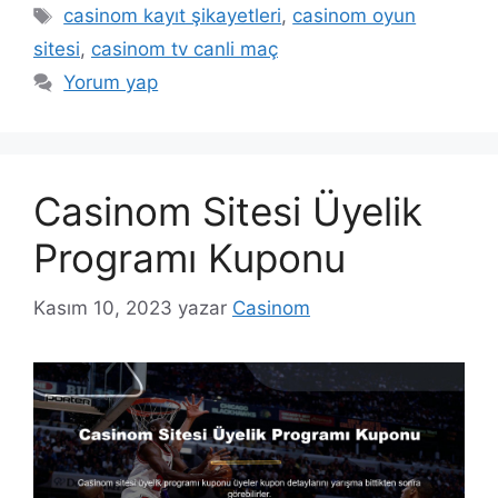
Etiketler
casinom kayıt şikayetleri
,
casinom oyun
sitesi
,
casinom tv canli maç
Yorum yap
Casinom Sitesi Üyelik
Programı Kuponu
Kasım 10, 2023
yazar
Casinom