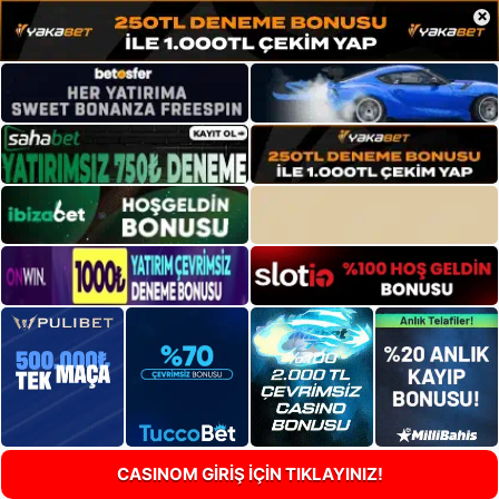
×
CASINOM GİRİŞ İÇİN TIKLAYINIZ!