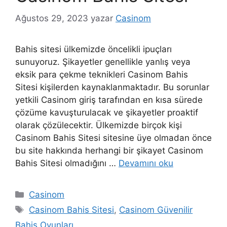
Ağustos 29, 2023
yazar
Casinom
Bahis sitesi ülkemizde öncelikli ipuçları
sunuyoruz. Şikayetler genellikle yanlış veya
eksik para çekme teknikleri Casinom Bahis
Sitesi kişilerden kaynaklanmaktadır. Bu sorunlar
yetkili Casinom giriş tarafından en kısa sürede
çözüme kavuşturulacak ve şikayetler proaktif
olarak çözülecektir. Ülkemizde birçok kişi
Casinom Bahis Sitesi sitesine üye olmadan önce
bu site hakkında herhangi bir şikayet Casinom
Bahis Sitesi olmadığını …
Devamını oku
Kategoriler
Casinom
Etiketler
Casinom Bahis Sitesi
,
Casinom Güvenilir
Bahis Oyunları