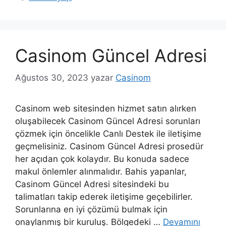
Casinom Güncel Adresi
Ağustos 30, 2023
yazar
Casinom
Casinom web sitesinden hizmet satın alırken
oluşabilecek Casinom Güncel Adresi sorunları
çözmek için öncelikle Canlı Destek ile iletişime
geçmelisiniz. Casinom Güncel Adresi prosedür
her açıdan çok kolaydır. Bu konuda sadece
makul önlemler alınmalıdır. Bahis yapanlar,
Casinom Güncel Adresi sitesindeki bu
talimatları takip ederek iletişime geçebilirler.
Sorunlarına en iyi çözümü bulmak için
onaylanmış bir kuruluş. Bölgedeki …
Devamını