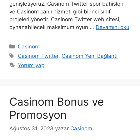
genişletiyoruz. Casinom Twitter spor bahisleri
ve Casinom canlı hizmeti gibi birinci sınıf
projeleri yönetir. Casinom Twitter web sitesi,
oynanabilecek maksimum oyun …
Devamını oku
Kategoriler
Casinom
Etiketler
Casinom Twitter
,
Casinom Yeni Bağlantı
Yorum yap
Casinom Bonus ve
Promosyon
Ağustos 31, 2023
yazar
Casinom