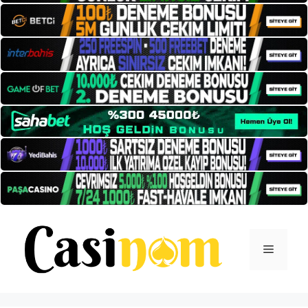
İçeriğe
atla
Menü