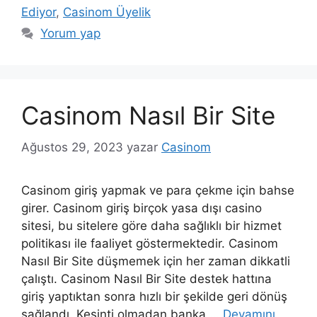
Ediyor
,
Casinom Üyelik
Yorum yap
Casinom Nasıl Bir Site
Ağustos 29, 2023
yazar
Casinom
Casinom giriş yapmak ve para çekme için bahse
girer. Casinom giriş birçok yasa dışı casino
sitesi, bu sitelere göre daha sağlıklı bir hizmet
politikası ile faaliyet göstermektedir. Casinom
Nasıl Bir Site düşmemek için her zaman dikkatli
çalıştı. Casinom Nasıl Bir Site destek hattına
giriş yaptıktan sonra hızlı bir şekilde geri dönüş
sağlandı. Kesinti olmadan banka …
Devamını