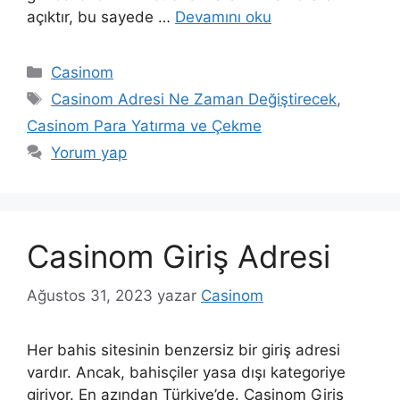
açıktır, bu sayede …
Devamını oku
Kategoriler
Casinom
Etiketler
Casinom Adresi Ne Zaman Değiştirecek
,
Casinom Para Yatırma ve Çekme
Yorum yap
Casinom Giriş Adresi
Ağustos 31, 2023
yazar
Casinom
Her bahis sitesinin benzersiz bir giriş adresi
vardır. Ancak, bahisçiler yasa dışı kategoriye
giriyor. En azından Türkiye’de. Casinom Giriş