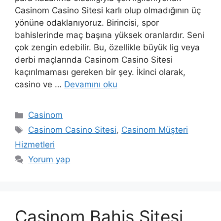
Casinom Casino Sitesi karlı olup olmadığının üç
yönüne odaklanıyoruz. Birincisi, spor
bahislerinde maç başına yüksek oranlardır. Seni
çok zengin edebilir. Bu, özellikle büyük lig veya
derbi maçlarında Casinom Casino Sitesi
kaçırılmaması gereken bir şey. İkinci olarak,
casino ve …
Devamını oku
Kategoriler
Casinom
Etiketler
Casinom Casino Sitesi
,
Casinom Müşteri
Hizmetleri
Yorum yap
Casinom Bahis Sitesi