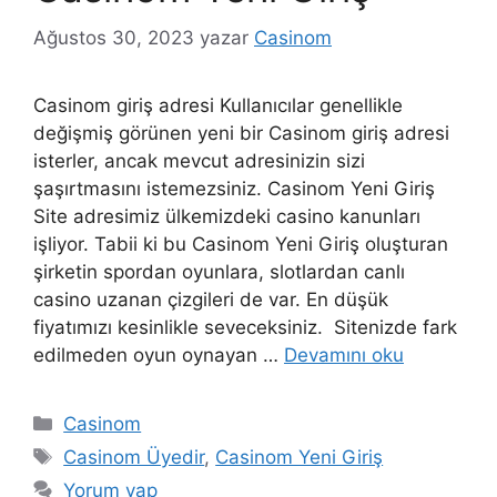
Ağustos 30, 2023
yazar
Casinom
Casinom giriş adresi Kullanıcılar genellikle
değişmiş görünen yeni bir Casinom giriş adresi
isterler, ancak mevcut adresinizin sizi
şaşırtmasını istemezsiniz. Casinom Yeni Giriş
Site adresimiz ülkemizdeki casino kanunları
işliyor. Tabii ki bu Casinom Yeni Giriş oluşturan
şirketin spordan oyunlara, slotlardan canlı
casino uzanan çizgileri de var. En düşük
fiyatımızı kesinlikle seveceksiniz. Sitenizde fark
edilmeden oyun oynayan …
Devamını oku
Kategoriler
Casinom
Etiketler
Casinom Üyedir
,
Casinom Yeni Giriş
Yorum yap