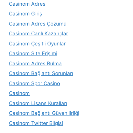
Casinom Adresi
Casinom Giriş
Casinom Adres Çözümü
Casinom Canlı Kazançlar
Casinom Çeşitli Oyunlar
Casinom Site Erişimi
Casinom Adres Bulma
Casinom Bağlantı Sorunları
Casinom Spor Casino
Casinom
Casinom Lisans Kuralları
Casinom Bağlantı Güvenilirliği
Casinom Twitter Bilgisi