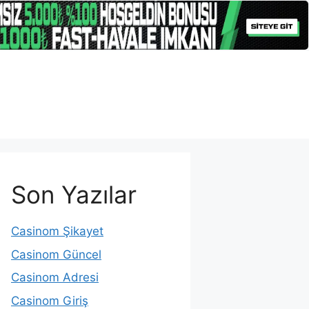
Son Yazılar
Casinom Şikayet
Casinom Güncel
Casinom Adresi
Casinom Giriş