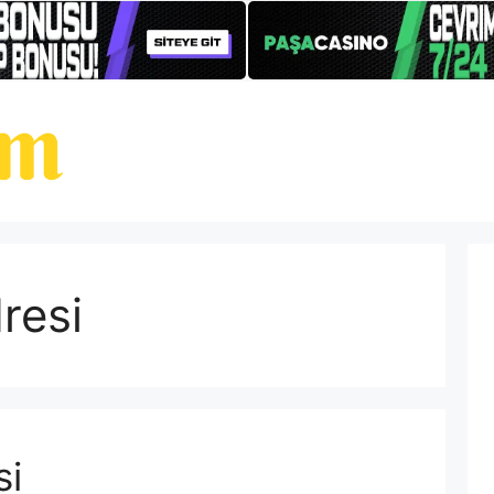
resi
si