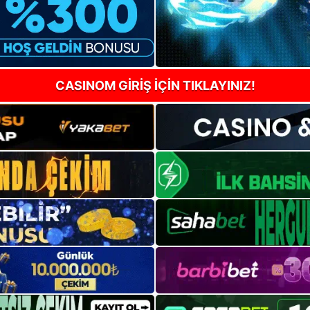
CASINOM GİRİŞ İÇİN TIKLAYINIZ!