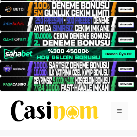
İçeriğe
atla
Menü