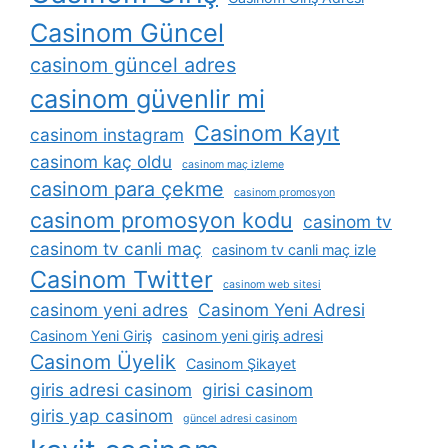
Casinom Güncel
casinom güncel adres
casinom güvenlir mi
Casinom Kayıt
casinom instagram
casinom kaç oldu
casinom maç izleme
casinom para çekme
casinom promosyon
casinom promosyon kodu
casinom tv
casinom tv canli maç
casinom tv canli maç izle
Casinom Twitter
casinom web sitesi
casinom yeni adres
Casinom Yeni Adresi
Casinom Yeni Giriş
casinom yeni giriş adresi
Casinom Üyelik
Casinom Şikayet
giris adresi casinom
girisi casinom
giris yap casinom
güncel adresi casinom