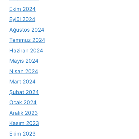
Ekim 2024
Eylül 2024
Ağustos 2024
Temmuz 2024
Haziran 2024
Mayıs 2024
Nisan 2024
Mart 2024
Şubat 2024
Ocak 2024
Aralık 2023
Kasım 2023
Ekim 2023