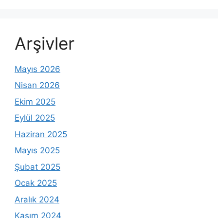
Arşivler
Mayıs 2026
Nisan 2026
Ekim 2025
Eylül 2025
Haziran 2025
Mayıs 2025
Şubat 2025
Ocak 2025
Aralık 2024
Kasım 2024