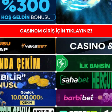
CASINOM GİRİŞ İÇİN TIKLAYINIZ!