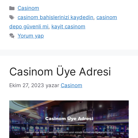
Kategoriler
Casinom
Etiketler
casinom bahislerinizi kaydedin
,
casinom
depo güvenli mi
,
kayit casinom
Yorum yap
Casinom Üye Adresi
Ekim 27, 2023
yazar
Casinom