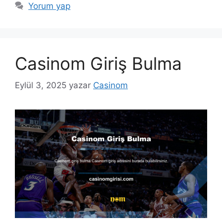
Yorum yap
Casinom Giriş Bulma
Eylül 3, 2025
yazar
Casinom