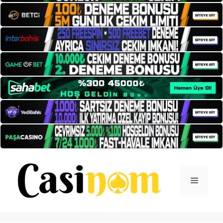
İçeriğe
atla
Menü