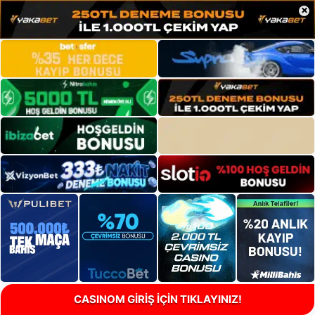
×
CASINOM GİRİŞ İÇİN TIKLAYINIZ!