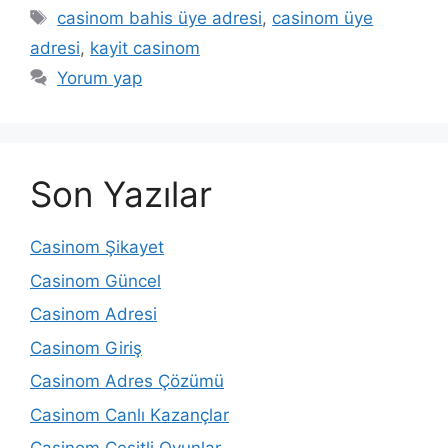
Etiketler
casinom bahis üye adresi
,
casinom üye
adresi
,
kayit casinom
Yorum yap
Son Yazılar
Casinom Şikayet
Casinom Güncel
Casinom Adresi
Casinom Giriş
Casinom Adres Çözümü
Casinom Canlı Kazançlar