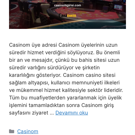
Casinom üye adresi Casinom üyelerinin uzun
süredir hizmet verdiğini söylüyoruz. Bu önemli
bir an ve mesajdır, çünkü bu bahis sitesi uzun
süredir varlığını sürdürüyor ve şirketin
kararlılığını gösteriyor. Casinom casino sitesi
sağlam altyapısı, kullanıcı memnuniyeti ilkeleri
ve mükemmel hizmet kalitesiyle sektör lideridir.
Tüm bu muafiyetlerden yararlanmak için üyelik
işlemini tamamladıktan sonra Casinom giriş
sayfasını ziyaret …
Devamını oku
Kategoriler
Casinom