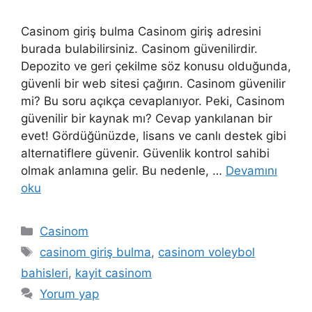
Casinom giriş bulma Casinom giriş adresini
burada bulabilirsiniz. Casinom güvenilirdir.
Depozito ve geri çekilme söz konusu olduğunda,
güvenli bir web sitesi çağırın. Casinom güvenilir
mi? Bu soru açıkça cevaplanıyor. Peki, Casinom
güvenilir bir kaynak mı? Cevap yankılanan bir
evet! Gördüğünüzde, lisans ve canlı destek gibi
alternatiflere güvenir. Güvenlik kontrol sahibi
olmak anlamına gelir. Bu nedenle, …
Devamını
oku
Kategoriler
Casinom
Etiketler
casinom giriş bulma
,
casinom voleybol
bahisleri
,
kayit casinom
Yorum yap