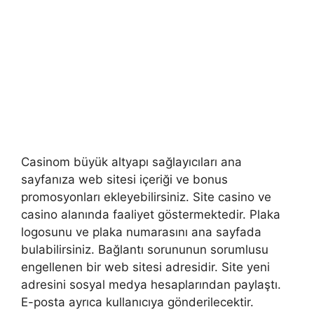
Casinom büyük altyapı sağlayıcıları ana
sayfanıza web sitesi içeriği ve bonus
promosyonları ekleyebilirsiniz. Site casino ve
casino alanında faaliyet göstermektedir. Plaka
logosunu ve plaka numarasını ana sayfada
bulabilirsiniz. Bağlantı sorununun sorumlusu
engellenen bir web sitesi adresidir. Site yeni
adresini sosyal medya hesaplarından paylaştı.
E-posta ayrıca kullanıcıya gönderilecektir.