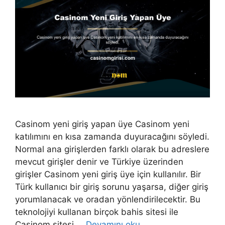
Casinom yeni giriş yapan üye Casinom yeni
katılımını en kısa zamanda duyuracağını söyledi.
Normal ana girişlerden farklı olarak bu adreslere
mevcut girişler denir ve Türkiye üzerinden
girişler Casinom yeni giriş üye için kullanılır. Bir
Türk kullanıcı bir giriş sorunu yaşarsa, diğer giriş
yorumlanacak ve oradan yönlendirilecektir. Bu
teknolojiyi kullanan birçok bahis sitesi ile
Casinom sitesi …
Devamını oku