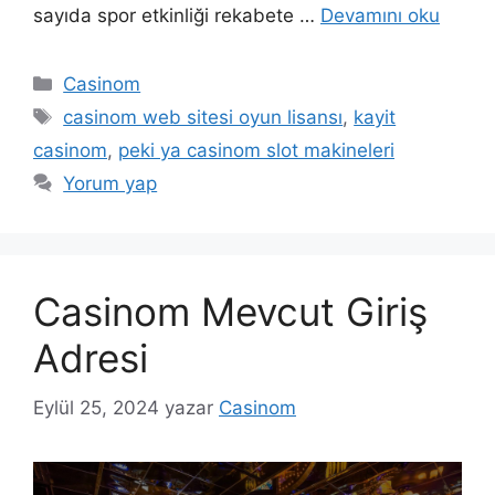
sayıda spor etkinliği rekabete …
Devamını oku
Kategoriler
Casinom
Etiketler
casinom web sitesi oyun lisansı
,
kayit
casinom
,
peki ya casinom slot makineleri
Yorum yap
Casinom Mevcut Giriş
Adresi
Eylül 25, 2024
yazar
Casinom