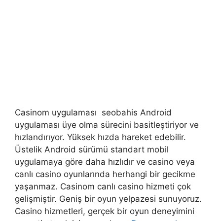
Casinom uygulaması seobahis Android
uygulaması üye olma sürecini basitleştiriyor ve
hızlandırıyor. Yüksek hızda hareket edebilir.
Üstelik Android sürümü standart mobil
uygulamaya göre daha hızlıdır ve casino veya
canlı casino oyunlarında herhangi bir gecikme
yaşanmaz. Casinom canlı casino hizmeti çok
gelişmiştir. Geniş bir oyun yelpazesi sunuyoruz.
Casino hizmetleri, gerçek bir oyun deneyimini