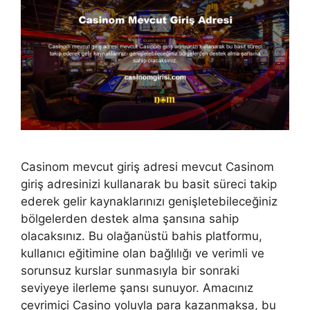
Casinom mevcut giriş adresi mevcut Casinom
giriş adresinizi kullanarak bu basit süreci takip
ederek gelir kaynaklarınızı genişletebileceğiniz
bölgelerden destek alma şansına sahip
olacaksınız. Bu olağanüstü bahis platformu,
kullanıcı eğitimine olan bağlılığı ve verimli ve
sorunsuz kurslar sunmasıyla bir sonraki
seviyeye ilerleme şansı sunuyor. Amacınız
çevrimiçi Casino yoluyla para kazanmaksa, bu