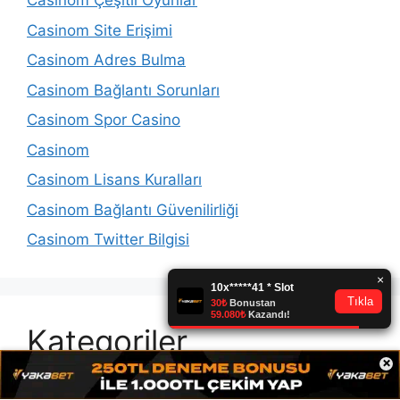
Casinom Çeşitli Oyunlar
Casinom Site Erişimi
Casinom Adres Bulma
Casinom Bağlantı Sorunları
Casinom Spor Casino
Casinom
Casinom Lisans Kuralları
Casinom Bağlantı Güvenilirliği
Casinom Twitter Bilgisi
Kategoriler
×
Casinom