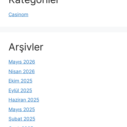
Casinom
Arşivler
Mayıs 2026
Nisan 2026
Ekim 2025
Eylül 2025
Haziran 2025
Mayıs 2025
Şubat 2025