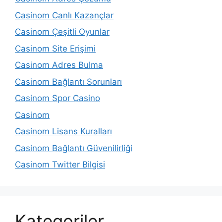
Casinom Canlı Kazançlar
Casinom Çeşitli Oyunlar
Casinom Site Erişimi
Casinom Adres Bulma
Casinom Bağlantı Sorunları
Casinom Spor Casino
Casinom
Casinom Lisans Kuralları
Casinom Bağlantı Güvenilirliği
Casinom Twitter Bilgisi
Kategoriler