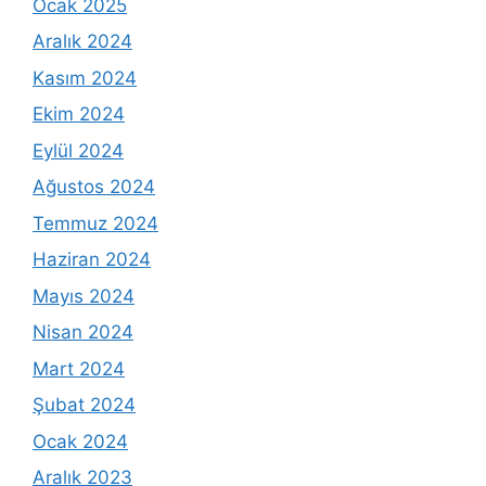
Ocak 2025
Aralık 2024
Kasım 2024
Ekim 2024
Eylül 2024
Ağustos 2024
Temmuz 2024
Haziran 2024
Mayıs 2024
Nisan 2024
Mart 2024
Şubat 2024
Ocak 2024
Aralık 2023