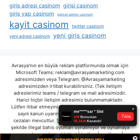
giris adresi casinom
girisi casinom
giris yap casinom
güncel adresi casinom
kayit casinom
twitter casinom
yeni giris casinom
yeni adresi casinom
Avrasya'nın en büyük reklam platformunda olmak için
Microsoft Teams:
reklam@avrasyamarketing.com
adresimizden veya Telegram: @Avrasyamarketing
adresimizden irtibat kurabilirsiniz. (Tek iletişim
adreslerimiz teams / telegram ve mail adresimizdir.
Harici hiçbir iletişim adresimiz bulunmamaktadır.
Lütfen itibar etmeyiniz.) Türkiye yasalarına göre 7258
sayılı kanun uyarınca yasa dışı bahis oynamanın
cezaları mevcuttur. Şu an bulunduğunuz site hiç bir
şekilde illegal bahis oyunları oynatmıyor ve oynamaya
aracı olmuyordur.
rabbitbet
|
betfino
|
casifame
|
×