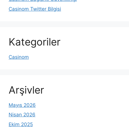
Casinom Twitter Bilgisi
Kategoriler
Casinom
Arşivler
Mayıs 2026
Nisan 2026
Ekim 2025