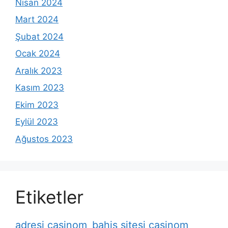
Nisan 2024
Mart 2024
Şubat 2024
Ocak 2024
Aralık 2023
Kasım 2023
Ekim 2023
Eylül 2023
Ağustos 2023
Etiketler
adresi casinom
bahis sitesi casinom