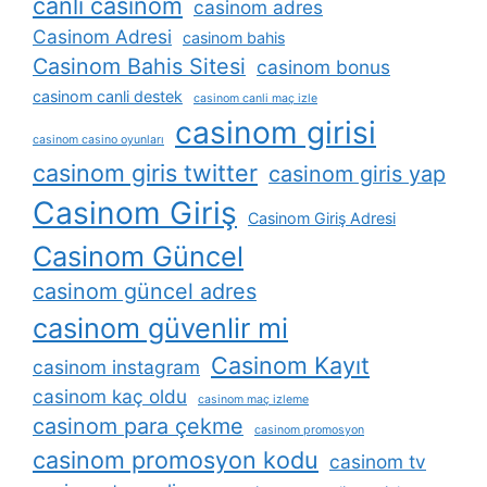
canli casinom
casinom adres
Casinom Adresi
casinom bahis
Casinom Bahis Sitesi
casinom bonus
casinom canli destek
casinom canli maç izle
casinom girisi
casinom casino oyunları
casinom giris twitter
casinom giris yap
Casinom Giriş
Casinom Giriş Adresi
Casinom Güncel
casinom güncel adres
casinom güvenlir mi
Casinom Kayıt
casinom instagram
casinom kaç oldu
casinom maç izleme
casinom para çekme
casinom promosyon
casinom promosyon kodu
casinom tv