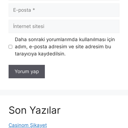
E-
posta
İnternet
sitesi
Daha sonraki yorumlarımda kullanılması için
adım, e-posta adresim ve site adresim bu
tarayıcıya kaydedilsin.
Son Yazılar
Casinom Şikayet