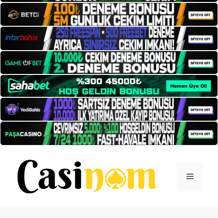
İçeriğe
atla
Menü