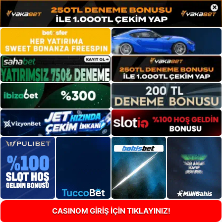
×
CASINOM GİRİŞ İÇİN TIKLAYINIZ!