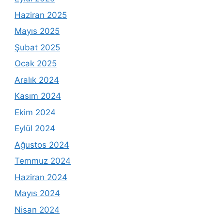
Haziran 2025
Mayıs 2025
Şubat 2025
Ocak 2025
Aralık 2024
Kasım 2024
Ekim 2024
Eylül 2024
Ağustos 2024
Temmuz 2024
Haziran 2024
Mayıs 2024
Nisan 2024