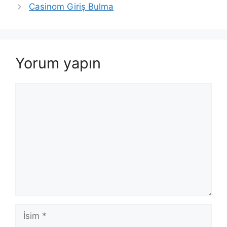
Casinom Giriş Bulma
Yorum yapın
Yorum
İsim