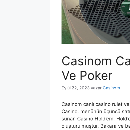
Casinom Can
Ve Poker
Eylül 22, 2023
yazar
Casinom
Casinom canlı casino rulet ve
Casino, menünün üçüncü satırı
sunar. Casino Hold’em, Hold’e
oluşturulmuştur. Bakara ve b