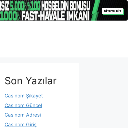
Son Yazılar
Casinom Şikayet
Casinom Güncel
Casinom Adresi
Casinom Giriş