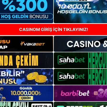
CASINOM GİRİŞ İÇİN TIKLAYINIZ!