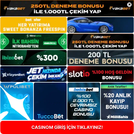
×
CASINOM GİRİŞ İÇİN TIKLAYINIZ!