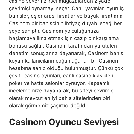
casino sever fiziksel mağazalardan ziyade
çevrimiçi oynamayı seçer. Canlı yayınlar, oyun içi
bahisler, eşler arası fırsatlar ve büyük fırsatlarla
Casinom bir bahisçinin ihtiyaç duyabileceği her
şeye sahiptir. Casinom yolculuğunuza
başlamaya ikna etmek için cazip bir karşılama
bonusu sağlar. Casinom tarafından yürütülen
denetim sonuçlarına dayanarak, Casinom bahis
koyan kullanıcıların çoğunluğunun bir Casinom
hesabına sahip olduğu bulunmuştur. Çünkü çok
çeşitli casino oyunları, canlı casino klasikleri,
poker ve hatta salonlar oynuyor. Kapsamlı
incelememize dayanarak, bu siteyi çevrimiçi
olarak mevcut en iyi bahis sitelerinden biri
olarak görmemiz şaşırtıcı değildir.
Casinom Oyuncu Seviyesi