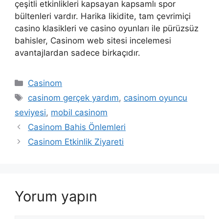
çeşitli etkinlikleri kapsayan kapsamlı spor
bültenleri vardır. Harika likidite, tam çevrimiçi
casino klasikleri ve casino oyunları ile pürüzsüz
bahisler, Casinom web sitesi incelemesi
avantajlardan sadece birkaçıdır.
Kategoriler
Casinom
Etiketler
casinom gerçek yardım
,
casinom oyuncu
seviyesi
,
mobil casinom
Casinom Bahis Önlemleri
Casinom Etkinlik Ziyareti
Yorum yapın