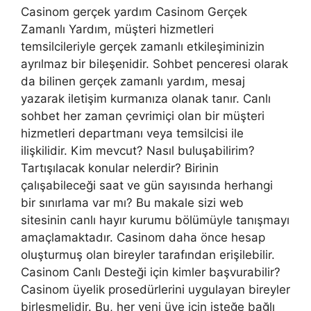
Casinom gerçek yardım Casinom Gerçek
Zamanlı Yardım, müşteri hizmetleri
temsilcileriyle gerçek zamanlı etkileşiminizin
ayrılmaz bir bileşenidir. Sohbet penceresi olarak
da bilinen gerçek zamanlı yardım, mesaj
yazarak iletişim kurmanıza olanak tanır. Canlı
sohbet her zaman çevrimiçi olan bir müşteri
hizmetleri departmanı veya temsilcisi ile
ilişkilidir. Kim mevcut? Nasıl buluşabilirim?
Tartışılacak konular nelerdir? Birinin
çalışabileceği saat ve gün sayısında herhangi
bir sınırlama var mı? Bu makale sizi web
sitesinin canlı hayır kurumu bölümüyle tanışmayı
amaçlamaktadır. Casinom daha önce hesap
oluşturmuş olan bireyler tarafından erişilebilir.
Casinom Canlı Desteği için kimler başvurabilir?
Casinom üyelik prosedürlerini uygulayan bireyler
birleşmelidir. Bu, her yeni üye için isteğe bağlı