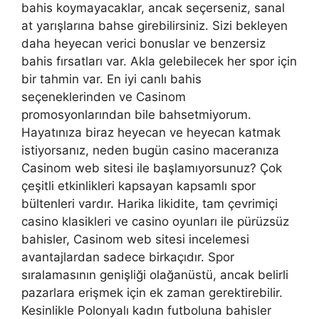
bahis koymayacaklar, ancak seçerseniz, sanal
at yarışlarına bahse girebilirsiniz. Sizi bekleyen
daha heyecan verici bonuslar ve benzersiz
bahis fırsatları var. Akla gelebilecek her spor için
bir tahmin var. En iyi canlı bahis
seçeneklerinden ve Casinom
promosyonlarından bile bahsetmiyorum.
Hayatınıza biraz heyecan ve heyecan katmak
istiyorsanız, neden bugün casino maceranıza
Casinom web sitesi ile başlamıyorsunuz? Çok
çeşitli etkinlikleri kapsayan kapsamlı spor
bültenleri vardır. Harika likidite, tam çevrimiçi
casino klasikleri ve casino oyunları ile pürüzsüz
bahisler, Casinom web sitesi incelemesi
avantajlardan sadece birkaçıdır. Spor
sıralamasının genişliği olağanüstü, ancak belirli
pazarlara erişmek için ek zaman gerektirebilir.
Kesinlikle Polonyalı kadın futboluna bahisler