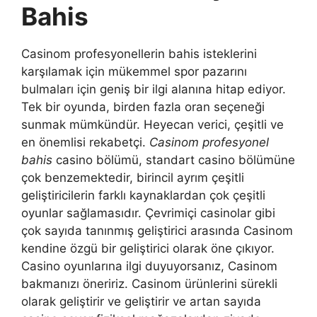
Bahis
Casinom profesyonellerin bahis isteklerini
karşılamak için mükemmel spor pazarını
bulmaları için geniş bir ilgi alanına hitap ediyor.
Tek bir oyunda, birden fazla oran seçeneği
sunmak mümkündür. Heyecan verici, çeşitli ve
en önemlisi rekabetçi.
Casinom profesyonel
bahis
casino bölümü, standart casino bölümüne
çok benzemektedir, birincil ayrım çeşitli
geliştiricilerin farklı kaynaklardan çok çeşitli
oyunlar sağlamasıdır. Çevrimiçi casinolar gibi
çok sayıda tanınmış geliştirici arasında Casinom
kendine özgü bir geliştirici olarak öne çıkıyor.
Casino oyunlarına ilgi duyuyorsanız, Casinom
bakmanızı öneririz. Casinom ürünlerini sürekli
olarak geliştirir ve geliştirir ve artan sayıda