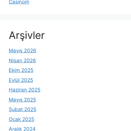
Casinom
Arşivler
Mayıs 2026
Nisan 2026
Ekim 2025
Eylül 2025
Haziran 2025
Mayıs 2025
Şubat 2025
Ocak 2025
Aralık 2024