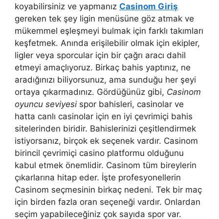
koyabilirsiniz ve yapmanız
Casinom Giriş
gereken tek şey ligin menüsüne göz atmak ve
mükemmel eşleşmeyi bulmak için farklı takımları
keşfetmek. Anında erişilebilir olmak için ekipler,
ligler veya sporcular için bir çağrı aracı dahil
etmeyi amaçlıyoruz. Birkaç bahis yaptınız, ne
aradığınızı biliyorsunuz, ama sunduğu her şeyi
ortaya çıkarmadınız. Gördüğünüz gibi,
Casinom
oyuncu seviyesi
spor bahisleri, casinolar ve
hatta canlı casinolar için en iyi çevrimiçi bahis
sitelerinden biridir. Bahislerinizi çeşitlendirmek
istiyorsanız, birçok ek seçenek vardır. Casinom
birincil çevrimiçi casino platformu olduğunu
kabul etmek önemlidir. Casinom tüm bireylerin
çıkarlarına hitap eder. İşte profesyonellerin
Casinom seçmesinin birkaç nedeni. Tek bir maç
için birden fazla oran seçeneği vardır. Onlardan
seçim yapabileceğiniz çok sayıda spor var.