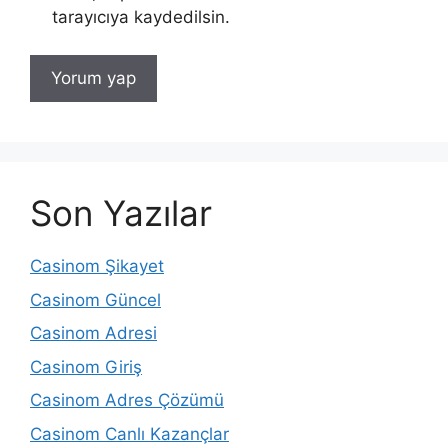
tarayıcıya kaydedilsin.
Son Yazılar
Casinom Şikayet
Casinom Güncel
Casinom Adresi
Casinom Giriş
Casinom Adres Çözümü
Casinom Canlı Kazançlar