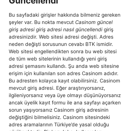
Güncellendi
Bu sayfadaki girişler hakkında bilmeniz gereken
şeyler var. Bu nokta mevcut
Casinom güncel
giriş adresi giriş adresi nasıl güncellendi
giriş
adresinizdir. Web sitesi adresi değişti. Adres
neden değişti sorusunun cevabı BTK ismidir.
Web sitesi engellendikten sonra bu web sitesi
de tüm web sitelerinin kullandığı yeni giriş
adresi şemasını kullandı. Şu anda web sitesine
erişim için kullanılan son adres Casinom adıdır.
Bu adresten kolayca kayıt olabilirsiniz. Casinom
mevcut giriş adresi. Eğer araştırıyorsanız,
ilgileniyorsanız veya üye olmayı düşünüyorsanız
ancak üyelik kayıt formu ile ana sayfayı açarken
sorun yaşıyorsanız Casinom giriş adresinin
değiştiğini bilmelisiniz. Casinom sitesindeki
adres aramalarının Türkiye’de yasal olduğu