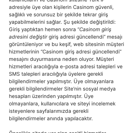
adresiyle üye olan kişilerin Casinom güvenli,
sağlıklı ve sorunsuz bir şekilde tekrar giriş
yapabilmelerini sağlar. Şu şekilde değiştirildi:
Giriş yaptıktan hemen sonra “
Casinom giriş
adresini değiştir
giriş adresi güncellendi” mesajı
görüntüleniyor ve bu keşif, web sitesinin müşteri
hizmetlerinin “Casinom giriş adresi güncellendi”
mesajını duyurmasına neden oluyor. Müşteri
hizmetleri aracılığıyla e-posta adresi talepleri ve
SMS talepleri aracılığıyla üyelere gerekli
bilgilendirmeler yapılmıştır. Üye olmayanlara
gerekli bilgilendirmeler Site’nin sosyal medya
hesapları üzerinden yapılmıştır. Üye
olmayanlara, kullanıcılara ve siteyi incelemek
isteyenlere sayfalarımızda gerekli
bilgilendirmeler anında yapılacaktır.