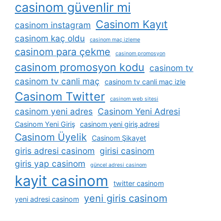
casinom güvenlir mi
Casinom Kayıt
casinom instagram
casinom kaç oldu
casinom maç izleme
casinom para çekme
casinom promosyon
casinom promosyon kodu
casinom tv
casinom tv canli maç
casinom tv canli maç izle
Casinom Twitter
casinom web sitesi
casinom yeni adres
Casinom Yeni Adresi
Casinom Yeni Giriş
casinom yeni giriş adresi
Casinom Üyelik
Casinom Şikayet
giris adresi casinom
girisi casinom
giris yap casinom
güncel adresi casinom
kayit casinom
twitter casinom
yeni giris casinom
yeni adresi casinom