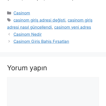
Kategoriler
Casinom
Etiketler
casinom giriş adresi değişti
,
casinom giriş
adresi nasıl güncellendi
,
casinom yeni adres
Casinom Nedir
Casinom Giriş Bahis Fırsatları
Yorum yapın
Yorum