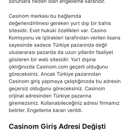
sorunlara neden olan engelleme kararıdır.
Casinom markası bu bağlamda
değerlendirilmesi gereken yurt dışı bir bahis
sitesidir. Evet hukuki özellikleri var. Casino
Komisyonu ve iştirakleri tarafından verilen lisans
sayesinde sadece Türkiye pazarında değil
uluslararası pazarda da uzun yıllardır faaliyet
gösteren bir web sitesidir. Yurt dışına
çıktığınızda Casinom.com geçerli olduğunu
göreceksiniz. Ancak Türkiye pazarından
Casinom giriş yapmaya çalıştığınızda bu adresin
geçersiz olduğunu göreceksiniz. Casinom
orijinal adresinden Türkiye pazarına
giremezsiniz. Kullanabileceğiniz adresi firmamız
belirler. Engelleme kararı verildi.
Casinom Giriş Adresi Değişti