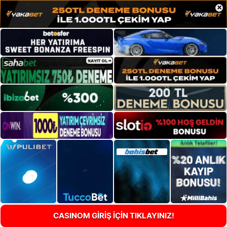
×
CASINOM GİRİŞ İÇİN TIKLAYINIZ!