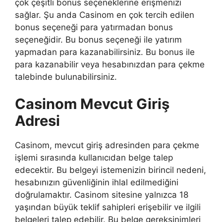
çok çeşitli bonus seçeneklerine erişmenizi
sağlar. Şu anda Casinom en çok tercih edilen
bonus seçeneği para yatırmadan bonus
seçeneğidir. Bu bonus seçeneği ile yatırım
yapmadan para kazanabilirsiniz. Bu bonus ile
para kazanabilir veya hesabınızdan para çekme
talebinde bulunabilirsiniz.
Casinom Mevcut Giriş
Adresi
Casinom, mevcut giriş adresinden para çekme
işlemi sırasında kullanıcıdan belge talep
edecektir. Bu belgeyi istemenizin birincil nedeni,
hesabınızın güvenliğinin ihlal edilmediğini
doğrulamaktır. Casinom sitesine yalnızca 18
yaşından büyük teklif sahipleri erişebilir ve ilgili
belgeleri talep edebilir. Bu belge gereksinimleri