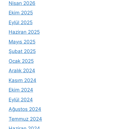
Nisan 2026
Ekim 2025
Eylül 2025
Haziran 2025
Mayıs 2025
Şubat 2025
Ocak 2025
Aralık 2024
Kasım 2024
Ekim 2024
Eylül 2024
Ağustos 2024
Temmuz 2024
Haziran 2024