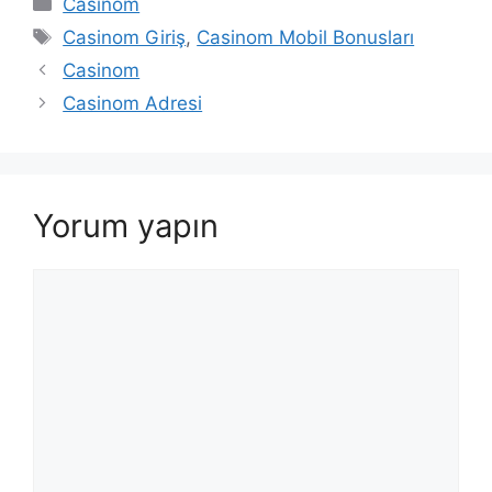
Casinom
Etiketler
Casinom Giriş
,
Casinom Mobil Bonusları
Casinom
Casinom Adresi
Yorum yapın
Yorum