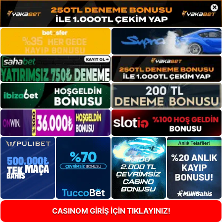
×
CASINOM GİRİŞ İÇİN TIKLAYINIZ!