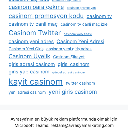
casinom para çekme
casinom promosyon
casinom promosyon kodu
casinom tv
casinom tv canli maç
casinom tv canli maç izle
Casinom Twitter
casinom web sitesi
casinom yeni adres
Casinom Yeni Adresi
Casinom Yeni Giriş
casinom yeni giriş adresi
Casinom Üyelik
Casinom Şikayet
giris adresi casinom
girisi casinom
giris yap casinom
güncel adresi casinom
kayit casinom
twitter casinom
yeni giris casinom
yeni adresi casinom
Avrasya'nın en büyük reklam platformunda olmak için
Microsoft Teams:
reklam@avrasyamarketing.com