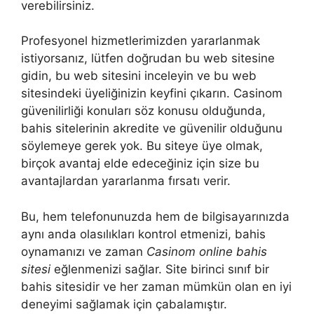
verebilirsiniz.
Profesyonel hizmetlerimizden yararlanmak
istiyorsanız, lütfen doğrudan bu web sitesine
gidin, bu web sitesini inceleyin ve bu web
sitesindeki üyeliğinizin keyfini çıkarın. Casinom
güvenilirliği konuları söz konusu olduğunda,
bahis sitelerinin akredite ve güvenilir olduğunu
söylemeye gerek yok. Bu siteye üye olmak,
birçok avantaj elde edeceğiniz için size bu
avantajlardan yararlanma fırsatı verir.
Bu, hem telefonunuzda hem de bilgisayarınızda
aynı anda olasılıkları kontrol etmenizi, bahis
oynamanızı ve zaman
Casinom online bahis
sitesi
eğlenmenizi sağlar. Site birinci sınıf bir
bahis sitesidir ve her zaman mümkün olan en iyi
deneyimi sağlamak için çabalamıştır.