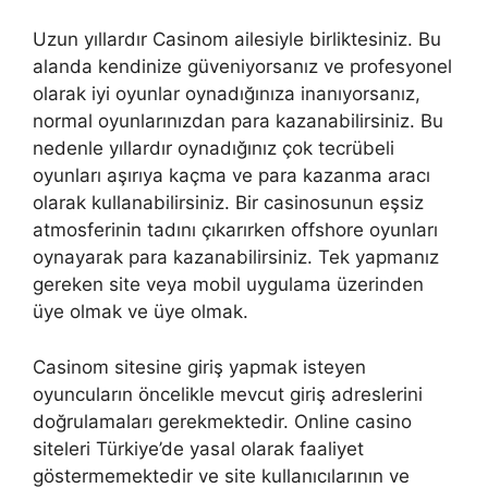
Uzun yıllardır Casinom ailesiyle birliktesiniz. Bu
alanda kendinize güveniyorsanız ve profesyonel
olarak iyi oyunlar oynadığınıza inanıyorsanız,
normal oyunlarınızdan para kazanabilirsiniz. Bu
nedenle yıllardır oynadığınız çok tecrübeli
oyunları aşırıya kaçma ve para kazanma aracı
olarak kullanabilirsiniz. Bir casinosunun eşsiz
atmosferinin tadını çıkarırken offshore oyunları
oynayarak para kazanabilirsiniz. Tek yapmanız
gereken site veya mobil uygulama üzerinden
üye olmak ve üye olmak.
Casinom sitesine giriş yapmak isteyen
oyuncuların öncelikle mevcut giriş adreslerini
doğrulamaları gerekmektedir. Online casino
siteleri Türkiye’de yasal olarak faaliyet
göstermemektedir ve site kullanıcılarının ve