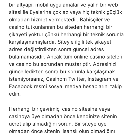
bir altyapı, mobil uygulamalar ve yalın bir web
sitesi ile üyelerine çok az veya hiç teknik güçlük
olmadan hizmet vermektedir. Bahisçiler ve
casino tutkunlarının bu siteden herhangi bir
şikayeti yoktur çünkü herhangi bir teknik sorunla
karşılaşmamışlardır. Siteyle ilgili tek şikayet
adres değiştirdikten sonra güncel adres
bulamamasıdır. Ancak tüm online casino siteleri
ve casino bu sorundan mustariptir. Adresinizi
güncelledikten sonra bu sorunla karşılaşmak
istemiyorsanız, Casinom Twitter, Instagram ve
Facebook resmi sosyal medya hesaplarını takip
edin.
Herhangi bir çevrimiçi casino sitesine veya
casinoya üye olmadan önce kendinize sitenin
ücret alıp almadığını sorun. Bir siteye üye
olmadan önce sitenin lisanslı olup olmadığını