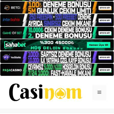
İçeriğe
atla
Menü