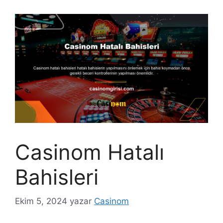
Casinom Hatalı
Bahisleri
Ekim 5, 2024
yazar
Casinom