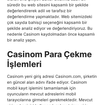
süredir bu web sitesini kapsamlı bir şekilde
değerlendirerek adil ve tarafsız bir
değerlendirme yapmaktadır. Web sitemizdeki
çok sayıda bahisçi seçeneğini kapsamlı bir
şekilde analiz ediyor ve değerlendiriyoruz. Bu
nedenle Casinom kaydolmadan önce kapsamlı
bir analiz yapın.
Casinom Para Çekme
İşlemleri
Casinom yeni giriş adresi Casinom.com, şirketin
en güncel alan adını ifade ediyor. Casinom
mobil kayıt işlemini tamamlamak için
oyuncuların mevcut adreslerini mobil
tarayıcılarına girmeleri gerekmektedir. Mevcut