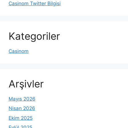
Casinom Twitter Bilgisi
Kategoriler
Casinom
Arşivler
Mayıs 2026
Nisan 2026
Ekim 2025
Eylül 2025