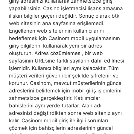
giriş adresinizi kullanarak zahmetsizce giriş
yapabilirsiniz. Casino işletmecisi lisanslamasına
ilişkin bilgiler geçerli değildir. Sonuç olarak btk
web sitesinin ana sayfasına erişilemedi.
Engellenen web sitelerinin kullanıcılarını
hedeflemek için Casinom mobil uygulamasının
giriş bilgilerini kullanarak yeni bir adres
oluşturun. Adres çözümlemesi, bir web
sayfasının URL’sine farklı sayıların dahil edilmesi
işlemidir. Kullanıcı bilgileri aynı kalacaktır. Tüm
müşteri verileri güvenli bir şekilde şifrelenir ve
korunur. Casinom, mevcut müşterilerinin güncel
adreslerini belirlemek için mobil giriş işlemlerini
zahmetsizce gerçekleştirir. Katılımcılar
bahislerini aynı yerde tutarlar. Alan adı
adresinizi değiştirdikten sonra web siteniz aynı
kalır. Casinom mobil giriş ile ilgili sorunları
çözmek için bahisçilerin adreslerinin güncel