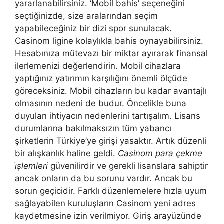
yararlanabilirsiniz. ‘Mobil bahis’ seçeneğini
seçtiğinizde, size aralarından seçim
yapabileceğiniz bir dizi spor sunulacak.
Casinom ligine kolaylıkla bahis oynayabilirsiniz.
Hesabınıza mütevazı bir miktar ayırarak finansal
ilerlemenizi değerlendirin. Mobil cihazlara
yaptığınız yatırımın karşılığını önemli ölçüde
göreceksiniz. Mobil cihazların bu kadar avantajlı
olmasının nedeni de budur. Öncelikle buna
duyulan ihtiyacın nedenlerini tartışalım. Lisans
durumlarına bakılmaksızın tüm yabancı
şirketlerin Türkiye’ye girişi yasaktır. Artık düzenli
bir alışkanlık haline geldi.
Casinom para çekme
i̇şlemleri
güvenilirdir ve gerekli lisanslara sahiptir
ancak onların da bu sorunu vardır. Ancak bu
sorun geçicidir. Farklı düzenlemelere hızla uyum
sağlayabilen kuruluşların Casinom yeni adres
kaydetmesine izin verilmiyor. Giriş arayüzünde