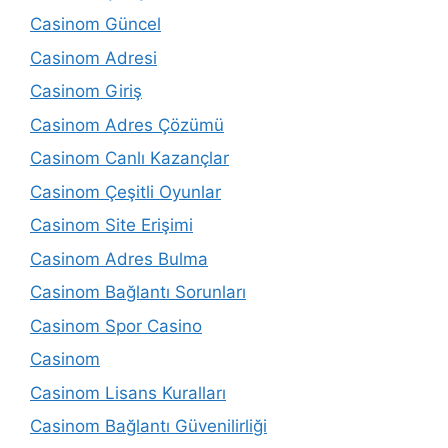
Casinom Güncel
Casinom Adresi
Casinom Giriş
Casinom Adres Çözümü
Casinom Canlı Kazançlar
Casinom Çeşitli Oyunlar
Casinom Site Erişimi
Casinom Adres Bulma
Casinom Bağlantı Sorunları
Casinom Spor Casino
Casinom
Casinom Lisans Kuralları
Casinom Bağlantı Güvenilirliği