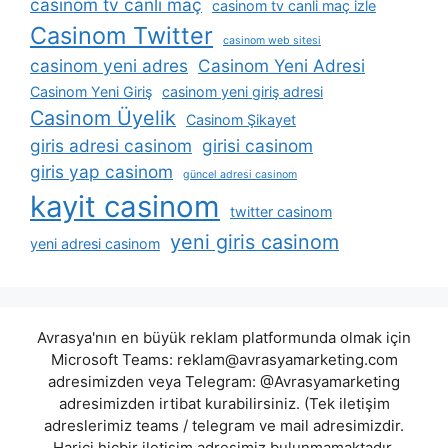
casinom tv canli maç
casinom tv canli maç izle
Casinom Twitter
casinom web sitesi
casinom yeni adres
Casinom Yeni Adresi
Casinom Yeni Giriş
casinom yeni giriş adresi
Casinom Üyelik
Casinom Şikayet
giris adresi casinom
girisi casinom
giris yap casinom
güncel adresi casinom
kayit casinom
twitter casinom
yeni giris casinom
yeni adresi casinom
Avrasya'nın en büyük reklam platformunda olmak için
Microsoft Teams:
reklam@avrasyamarketing.com
adresimizden veya Telegram: @Avrasyamarketing
adresimizden irtibat kurabilirsiniz. (Tek iletişim
adreslerimiz teams / telegram ve mail adresimizdir.
Harici hiçbir iletişim adresimiz bulunmamaktadır.