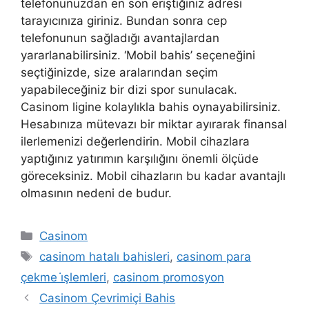
telefonunuzdan en son eriştiğiniz adresi
tarayıcınıza giriniz. Bundan sonra cep
telefonunun sağladığı avantajlardan
yararlanabilirsiniz. ‘Mobil bahis’ seçeneğini
seçtiğinizde, size aralarından seçim
yapabileceğiniz bir dizi spor sunulacak.
Casinom ligine kolaylıkla bahis oynayabilirsiniz.
Hesabınıza mütevazı bir miktar ayırarak finansal
ilerlemenizi değerlendirin. Mobil cihazlara
yaptığınız yatırımın karşılığını önemli ölçüde
göreceksiniz. Mobil cihazların bu kadar avantajlı
olmasının nedeni de budur.
Kategoriler
Casinom
Etiketler
casinom hatalı bahisleri
,
casinom para
çekme i̇şlemleri
,
casinom promosyon
Casinom Çevrimiçi Bahis