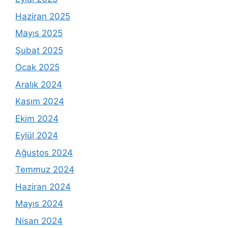
Haziran 2025
Mayıs 2025
Şubat 2025
Ocak 2025
Aralık 2024
Kasım 2024
Ekim 2024
Eylül 2024
Ağustos 2024
Temmuz 2024
Haziran 2024
Mayıs 2024
Nisan 2024