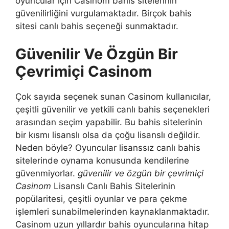
oyuncular için Casinom bahis sitelerinin
güvenilirliğini vurgulamaktadır. Birçok bahis
sitesi canlı bahis seçeneği sunmaktadır.
Güvenilir Ve Özgün Bir
Çevrimiçi Casinom
Çok sayıda seçenek sunan Casinom kullanıcılar,
çeşitli güvenilir ve yetkili canlı bahis seçenekleri
arasından seçim yapabilir. Bu bahis sitelerinin
bir kısmı lisanslı olsa da çoğu lisanslı değildir.
Neden böyle? Oyuncular lisanssız canlı bahis
sitelerinde oynama konusunda kendilerine
güvenmiyorlar.
güvenilir ve özgün bir çevrimiçi
Casinom
Lisanslı Canlı Bahis Sitelerinin
popülaritesi, çeşitli oyunlar ve para çekme
işlemleri sunabilmelerinden kaynaklanmaktadır.
Casinom uzun yıllardır bahis oyuncularına hitap