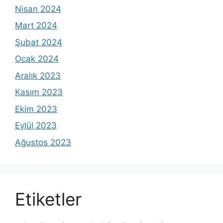
Nisan 2024
Mart 2024
Şubat 2024
Ocak 2024
Aralık 2023
Kasım 2023
Ekim 2023
Eylül 2023
Ağustos 2023
Etiketler