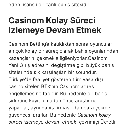
eden lisanslı bir canlı bahis sitesidir.
Casinom Kolay Süreci
Izlemeye Devam Etmek
Casinom Betting’e katıldıktan sonra oyuncular
en çok kolay bir süreç olarak bahis oyunlarından
kazançlarını çekmekle ilgileniyorlar.Casinom
Yeni Giriş adresini değiştirme gibi büyük bahis
sitelerinde sık karşılaşılan bir sorundur.
Türkiye’de faaliyet gösteren tüm yasa dışı
casino siteleri BTK’nın Casinom adres
engellemesine tabidir. Bu nedenle bir bahis
şirketine kayıt olmadan önce araştırma
yapanlar, aynı bahis firmasından para çekme
güvencesi ararlar. Bu nedenle
Casinom kolay
süreci izlemeye devam etmek
, çevrimiçi Ücretli