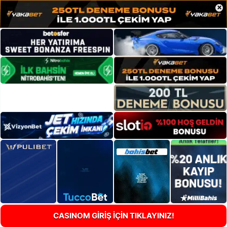
×
CASINOM GİRİŞ İÇİN TIKLAYINIZ!