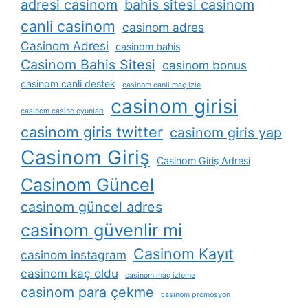
adresi casinom
bahis sitesi casinom
canli casinom
casinom adres
Casinom Adresi
casinom bahis
Casinom Bahis Sitesi
casinom bonus
casinom canli destek
casinom canli maç izle
casinom girisi
casinom casino oyunları
casinom giris twitter
casinom giris yap
Casinom Giriş
Casinom Giriş Adresi
Casinom Güncel
casinom güncel adres
casinom güvenlir mi
Casinom Kayıt
casinom instagram
casinom kaç oldu
casinom maç izleme
casinom para çekme
casinom promosyon