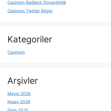
Casinom Bağlantı Güvenilirliği
Casinom Twitter Bilgisi
Kategoriler
Casinom
Arşivler
Mayıs 2026
Nisan 2026
Ekim 2025