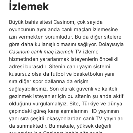
İzlemek
Büyük bahis sitesi Casinom, çok sayıda
oyuncunun aynı anda canlı maçları izlemesine
izin vermekten sorumludur. Bu da diğer sitelere
göre daha kullanışlı olmasını sağlıyor. Dolayısıyla
Casinom canlı maç i̇zlemek
TV izleme
hizmetinden yararlanmak isteyenlerin öncelikli
adresi burasıdır. Sitenin canlı yayın sistemi
kusursuz olsa da futbol ve basketbolun yanı
sıra diğer spor dallarına da erişim
sağlayabilirsiniz. Son olarak güvenli ve kaliteli
gezinmek isteyenler için bu sitenin şu anda aktif
olduğunu vurgulamalıyız. Site, Türkiye ve dünya
çapındaki güreş karşılaşmalarının HD yayınının
yanı sıra çeşitli lokasyonlardan canlı TV yayınları
da sunmaktadır. Bu makale, yüksek değerli