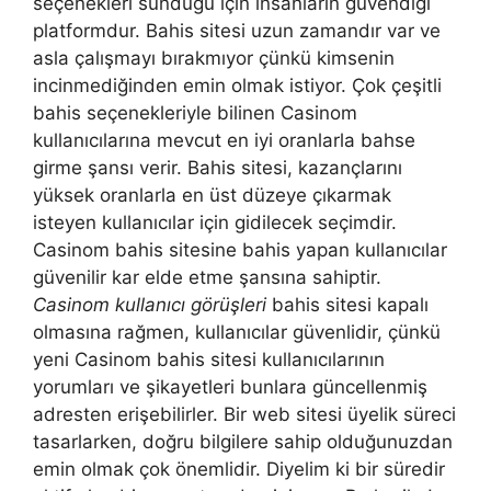
seçenekleri sunduğu için insanların güvendiği
platformdur. Bahis sitesi uzun zamandır var ve
asla çalışmayı bırakmıyor çünkü kimsenin
incinmediğinden emin olmak istiyor. Çok çeşitli
bahis seçenekleriyle bilinen Casinom
kullanıcılarına mevcut en iyi oranlarla bahse
girme şansı verir. Bahis sitesi, kazançlarını
yüksek oranlarla en üst düzeye çıkarmak
isteyen kullanıcılar için gidilecek seçimdir.
Casinom bahis sitesine bahis yapan kullanıcılar
güvenilir kar elde etme şansına sahiptir.
Casinom kullanıcı görüşleri
bahis sitesi kapalı
olmasına rağmen, kullanıcılar güvenlidir, çünkü
yeni Casinom bahis sitesi kullanıcılarının
yorumları ve şikayetleri bunlara güncellenmiş
adresten erişebilirler. Bir web sitesi üyelik süreci
tasarlarken, doğru bilgilere sahip olduğunuzdan
emin olmak çok önemlidir. Diyelim ki bir süredir