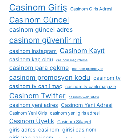
Casinom Giriş
Casinom Giriş Adresi
Casinom Güncel
casinom güncel adres
casinom güvenlir mi
Casinom Kayıt
casinom instagram
casinom kaç oldu
casinom maç izleme
casinom para çekme
casinom promosyon
casinom promosyon kodu
casinom tv
casinom tv canli maç
casinom tv canli maç izle
Casinom Twitter
casinom web sitesi
casinom yeni adres
Casinom Yeni Adresi
Casinom Yeni Giriş
casinom yeni giriş adresi
Casinom Üyelik
Casinom Şikayet
giris adresi casinom
girisi casinom
giris yap casinom