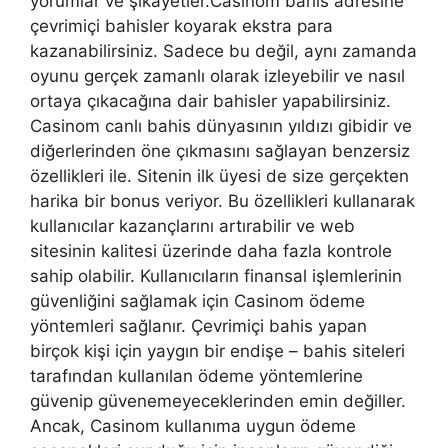
yorumlar ve şikayetler.Casinom bahis adresine
çevrimiçi bahisler koyarak ekstra para
kazanabilirsiniz. Sadece bu değil, aynı zamanda
oyunu gerçek zamanlı olarak izleyebilir ve nasıl
ortaya çıkacağına dair bahisler yapabilirsiniz.
Casinom canlı bahis dünyasının yıldızı gibidir ve
diğerlerinden öne çıkmasını sağlayan benzersiz
özellikleri ile. Sitenin ilk üyesi de size gerçekten
harika bir bonus veriyor. Bu özellikleri kullanarak
kullanıcılar kazançlarını artırabilir ve web
sitesinin kalitesi üzerinde daha fazla kontrole
sahip olabilir. Kullanıcıların finansal işlemlerinin
güvenliğini sağlamak için Casinom ödeme
yöntemleri sağlanır. Çevrimiçi bahis yapan
birçok kişi için yaygın bir endişe – bahis siteleri
tarafından kullanılan ödeme yöntemlerine
güvenip güvenemeyeceklerinden emin değiller.
Ancak, Casinom kullanıma uygun ödeme