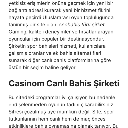
yetkisiz erişimlerin önüne geçmek için yeni bir
bağlantı adresi kurarak yeni bir hizmet fikrini
hayata geçirdi Uluslararası oyun topluluğunda
tanınmış bir site olan
seobahis türü şirket
Gaming, kaliteli deneyimler ve fırsatlar arayan
oyuncular için popüler bir destinasyondur.
Şirketin spor bahisleri hizmeti, kullanıcılara
gelişmiş oranlar ve ek bahis alternatifleri
sunarak diğer canlı bahis platformlarına göre
üstün bir seçim haline geliyor
Casinom Canlı Bahis Şirketi
Bu sitedeki programlar iyi çalışıyor, bu nedenle
endişelenmeden oyunun tadını çıkarabilirsiniz.
Şifresi çözülmüş üye mümkün değil. Site, spor
tutkunlarının hem canlı hem de maç öncesi
etkinliklere bahis oynamasına olanak tanıyor. Bu