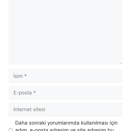
Yorum
İsim
E-
posta
İnternet
sitesi
Daha sonraki yorumlarımda kullanılması için
adım, e-posta adresim ve site adresim bu