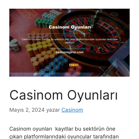
Casinom Oyunları
Mayıs 2, 2024
yazar
Casinom
Casinom oyunları kayıtlar bu sektörün öne
çıkan platformlarındaki oyuncular tarafından