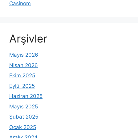
Casinom
Arşivler
Mayıs 2026
Nisan 2026
Ekim 2025
Eylül 2025
Haziran 2025
Mayıs 2025
Şubat 2025
Ocak 2025
Aralık 2024