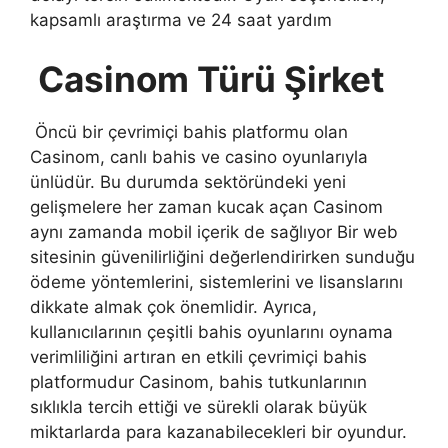
kapsamlı araştırma ve 24 saat yardım
Casinom Türü Şirket
Öncü bir çevrimiçi bahis platformu olan
Casinom, canlı bahis ve casino oyunlarıyla
ünlüdür. Bu durumda sektöründeki yeni
gelişmelere her zaman kucak açan Casinom
aynı zamanda mobil içerik de sağlıyor Bir web
sitesinin güvenilirliğini değerlendirirken sunduğu
ödeme yöntemlerini, sistemlerini ve lisanslarını
dikkate almak çok önemlidir. Ayrıca,
kullanıcılarının çeşitli bahis oyunlarını oynama
verimliliğini artıran en etkili çevrimiçi bahis
platformudur Casinom, bahis tutkunlarının
sıklıkla tercih ettiği ve sürekli olarak büyük
miktarlarda para kazanabilecekleri bir oyundur.