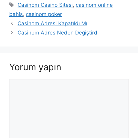
Etiketler
Casinom Casino Sitesi
,
casinom online
bahis
,
casinom poker
Casinom Adresi Kapatıldı Mı
Casinom Adres Neden Değiştirdi
Yorum yapın
Yorum