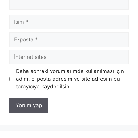
İsim
E-
posta
İnternet
sitesi
Daha sonraki yorumlarımda kullanılması için
adım, e-posta adresim ve site adresim bu
tarayıcıya kaydedilsin.