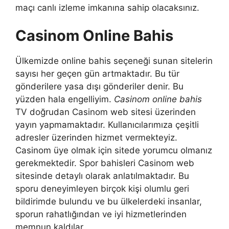
maçı canlı izleme imkanına sahip olacaksınız.
Casinom Online Bahis
Ülkemizde online bahis seçeneği sunan sitelerin
sayısı her geçen gün artmaktadır. Bu tür
gönderilere yasa dışı gönderiler denir. Bu
yüzden hala engelliyim.
Casinom online bahis
TV doğrudan Casinom web sitesi üzerinden
yayın yapmamaktadır. Kullanıcılarımıza çeşitli
adresler üzerinden hizmet vermekteyiz.
Casinom üye olmak için sitede yorumcu olmanız
gerekmektedir. Spor bahisleri Casinom web
sitesinde detaylı olarak anlatılmaktadır. Bu
sporu deneyimleyen birçok kişi olumlu geri
bildirimde bulundu ve bu ülkelerdeki insanlar,
sporun rahatlığından ve iyi hizmetlerinden
memnun kaldılar.