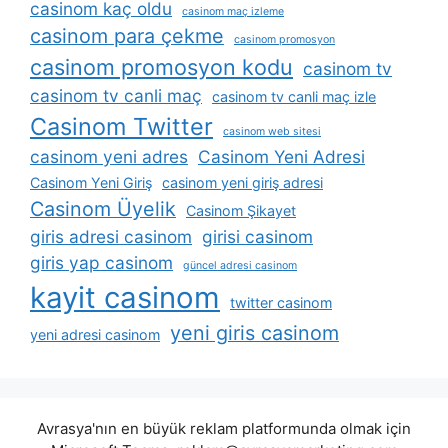
casinom kaç oldu
casinom maç izleme
casinom para çekme
casinom promosyon
casinom promosyon kodu
casinom tv
casinom tv canli maç
casinom tv canli maç izle
Casinom Twitter
casinom web sitesi
casinom yeni adres
Casinom Yeni Adresi
Casinom Yeni Giriş
casinom yeni giriş adresi
Casinom Üyelik
Casinom Şikayet
giris adresi casinom
girisi casinom
giris yap casinom
güncel adresi casinom
kayit casinom
twitter casinom
yeni giris casinom
yeni adresi casinom
Avrasya'nın en büyük reklam platformunda olmak için