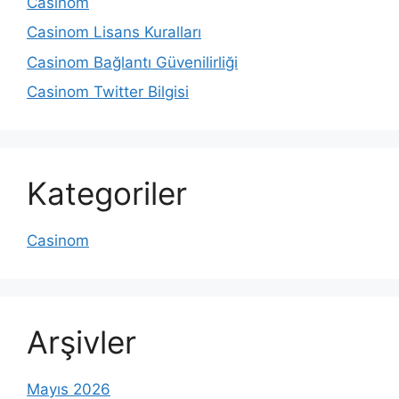
Casinom
Casinom Lisans Kuralları
Casinom Bağlantı Güvenilirliği
Casinom Twitter Bilgisi
Kategoriler
Casinom
Arşivler
Mayıs 2026