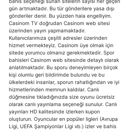
bahis seçeneği sunan sitelerin sayısı her geçen
gün artmaktadır. Bu tür gönderilere yasa dışı
gönderiler denir. Bu yüzden hala engelliyim.
Casinom TV doğrudan Casinom web sitesi
üzerinden yayın yapmamaktadır.
Kullanıcılarımıza çeşitli adresler üzerinden
hizmet vermekteyiz. Casinom üye olmak için
sitede yorumcu olmanız gerekmektedir. Spor
bahisleri Casinom web sitesinde detaylı olarak
anlatılmaktadır. Bu sporu deneyimleyen birçok
kişi olumlu geri bildirimde bulundu ve bu
ülkelerdeki insanlar, sporun rahatlığından ve iyi
hizmetlerinden memnun kaldılar. Canlı
düğmesine tıkladığınızda size oyunu ücretsiz
olarak canlı yayınlama seçeneği sunulur. Canlı
yayınları HD kalitesinde izlerken kupon
oluşturun. Oyuncular en popüler ligleri (Avrupa
Ligi, UEFA Şampiyonlar Ligi vb.) izler ve bahis