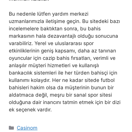
Bu nedenle lütfen yardım merkezi
uzmanlarımızla iletişime geçin. Bu sitedeki bazı
incelemelere baktıktan sonra, bu bahis
markasının hala dezavantajlı olduğu sonucuna
varabiliriz. Yerel ve uluslararası spor
etkinliklerinin geniş kapsamı, daha az tanınan
oyuncular için cazip bahis fırsatları, verimli ve
anlaşılır müşteri hizmetleri ve kullanışlı
bankacılık sistemleri ile her türden bahisçi için
kullanımı kolaydır. Her ne kadar sitede futbol
bahisleri hakim olsa da müşterinin bunun bir
aldatmaca değil, meşru bir sanal spor sitesi
olduğuna dair inancını tatmin etmek için bir dizi
ek seçenek vardır.
Kategoriler
Casinom