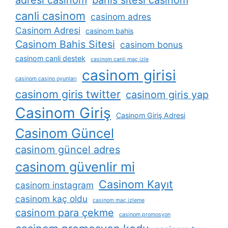
adresi casinom
bahis sitesi casinom
canli casinom
casinom adres
Casinom Adresi
casinom bahis
Casinom Bahis Sitesi
casinom bonus
casinom canli destek
casinom canli maç izle
casinom girisi
casinom casino oyunları
casinom giris twitter
casinom giris yap
Casinom Giriş
Casinom Giriş Adresi
Casinom Güncel
casinom güncel adres
casinom güvenlir mi
Casinom Kayıt
casinom instagram
casinom kaç oldu
casinom maç izleme
casinom para çekme
casinom promosyon