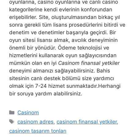
oyunlarına, casino oyunlarına ve canlı casino
kategorilerine kendi evlerinin konforundan
erişebilirler. Site, oluşturulmasından birkaç yıl
sonra gerekli tüm lisans prosedürlerini bitirdi ve
denetim ve denetimler başarıyla geçirdi. Bir
oyun sitesi lisansı almak, avcılık deneyiminin
önemli bir yönüdür. Ödeme teknolojisi ve
hizmetlerini kullanarak oyun sağlayıcısından
mümkün olan en iyi
Casinom finansal yetkiler
deneyimi almanızı sağlayabilirsiniz. Bahis
sitesinin canlı destek bölümü size yardımcı
olmak için 7-24 hizmet sunmaktadır.Herhangi
bir soruya yardım alabilirsiniz.
Kategoriler
Casinom
Etiketler
casinom adres
,
casinom finansal yetkiler
,
casinom tasarım tonları