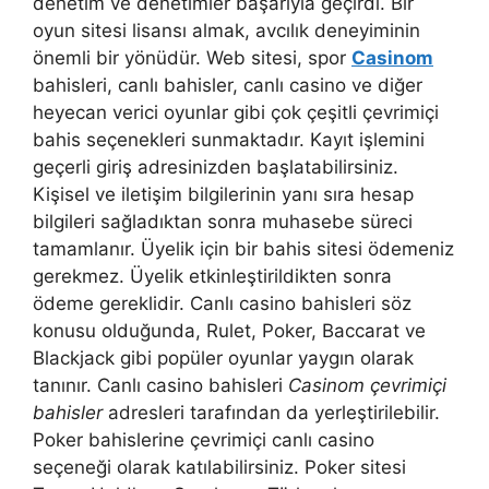
denetim ve denetimler başarıyla geçirdi. Bir
oyun sitesi lisansı almak, avcılık deneyiminin
önemli bir yönüdür. Web sitesi, spor
Casinom
bahisleri, canlı bahisler, canlı casino ve diğer
heyecan verici oyunlar gibi çok çeşitli çevrimiçi
bahis seçenekleri sunmaktadır. Kayıt işlemini
geçerli giriş adresinizden başlatabilirsiniz.
Kişisel ve iletişim bilgilerinin yanı sıra hesap
bilgileri sağladıktan sonra muhasebe süreci
tamamlanır. Üyelik için bir bahis sitesi ödemeniz
gerekmez. Üyelik etkinleştirildikten sonra
ödeme gereklidir. Canlı casino bahisleri söz
konusu olduğunda, Rulet, Poker, Baccarat ve
Blackjack gibi popüler oyunlar yaygın olarak
tanınır. Canlı casino bahisleri
Casinom çevrimiçi
bahisler
adresleri tarafından da yerleştirilebilir.
Poker bahislerine çevrimiçi canlı casino
seçeneği olarak katılabilirsiniz. Poker sitesi