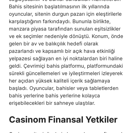
Bahis sitesinin başlatılmasının ilk yıllarında
oyuncular, sitenin durgun pazarı için eleştirilerle
karşılaştığının farkındaydı. Bununla birlikte,
manzara piyasa tarafından sunulan eşitsizlikler
ve ek seçimler nedeniyle dönüştü. Konum, önde
gelen bir av ve balıkçılık hedefi olarak
pazarlandı ve kapsamlı bir açık hava etkinliği
yelpazesi sağlayan en iyi noktalardan biri haline
geldi. Çevrimiçi bahis platformu, platformundaki
sürekli güncellemeleri ve iyileştirmeleri izleyerek
her açıdan yüksek kaliteli içerik sağlamaya
başladı. Oyuncular, bahisler veya tabletlerden
bahis yerlerine bahis yerlerine kolayca
erişebilecekleri bir sahneye ulaştılar.
Casinom Finansal Yetkiler