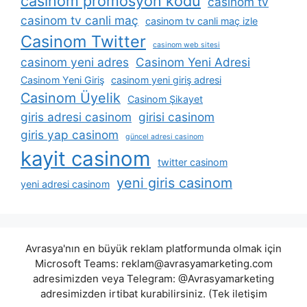
casinom promosyon kodu
casinom tv
casinom tv canli maç
casinom tv canli maç izle
Casinom Twitter
casinom web sitesi
casinom yeni adres
Casinom Yeni Adresi
Casinom Yeni Giriş
casinom yeni giriş adresi
Casinom Üyelik
Casinom Şikayet
giris adresi casinom
girisi casinom
giris yap casinom
güncel adresi casinom
kayit casinom
twitter casinom
yeni giris casinom
yeni adresi casinom
Avrasya'nın en büyük reklam platformunda olmak için
Microsoft Teams:
reklam@avrasyamarketing.com
adresimizden veya Telegram: @Avrasyamarketing
adresimizden irtibat kurabilirsiniz. (Tek iletişim