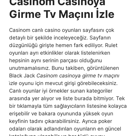
Casinom Casinoya
Girme Tv Maçını İzle
Casinom canlı casino oyunları sayfasını çok
detaylı bir şekilde inceleyeceğiz. Sayfanın
düzgünlüğü girişte hemen fark ediliyor. Rulet
oyunları ayrı etkinlikler olarak listelenirken
hepsinin aynı serinin parçası olduğunu
unutmamalısınız. Bunu takiben, görüntülenen
Black Jack
Casinom casinoya girme tv maçını
i̇zle
oyunu için mevcut girişi görebileceksiniz.
Canlı oyunlar iyi örnekler sunan kategoriler
arasında yer alıyor ve liste burada bitmiyor. Tek
bir tıklamayla tüm sağlayıcıların listesine kolayca
erişebilir ve bakara oyununda yüksek oyun
keyfinin tadını çıkarabilirsiniz. Ayrıca poker
odaları olarak adlandırılan oyunların en güncel