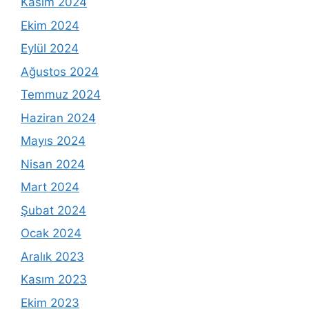
Kasım 2024
Ekim 2024
Eylül 2024
Ağustos 2024
Temmuz 2024
Haziran 2024
Mayıs 2024
Nisan 2024
Mart 2024
Şubat 2024
Ocak 2024
Aralık 2023
Kasım 2023
Ekim 2023