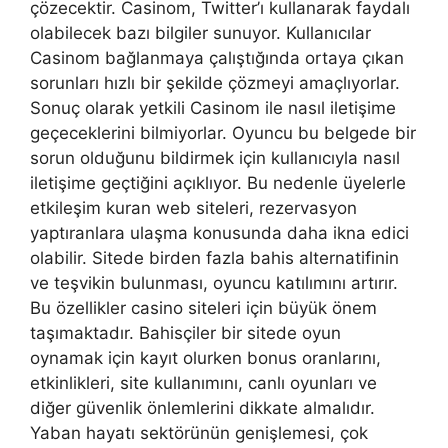
çözecektir. Casinom, Twitter’ı kullanarak faydalı
olabilecek bazı bilgiler sunuyor. Kullanıcılar
Casinom bağlanmaya çalıştığında ortaya çıkan
sorunları hızlı bir şekilde çözmeyi amaçlıyorlar.
Sonuç olarak yetkili Casinom ile nasıl iletişime
geçeceklerini bilmiyorlar. Oyuncu bu belgede bir
sorun olduğunu bildirmek için kullanıcıyla nasıl
iletişime geçtiğini açıklıyor. Bu nedenle üyelerle
etkileşim kuran web siteleri, rezervasyon
yaptıranlara ulaşma konusunda daha ikna edici
olabilir. Sitede birden fazla bahis alternatifinin
ve teşvikin bulunması, oyuncu katılımını artırır.
Bu özellikler casino siteleri için büyük önem
taşımaktadır. Bahisçiler bir sitede oyun
oynamak için kayıt olurken bonus oranlarını,
etkinlikleri, site kullanımını, canlı oyunları ve
diğer güvenlik önlemlerini dikkate almalıdır.
Yaban hayatı sektörünün genişlemesi, çok