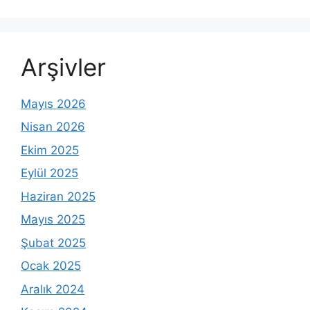
Arşivler
Mayıs 2026
Nisan 2026
Ekim 2025
Eylül 2025
Haziran 2025
Mayıs 2025
Şubat 2025
Ocak 2025
Aralık 2024