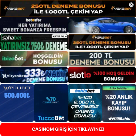
×
CASINOM GİRİŞ İÇİN TIKLAYINIZ!