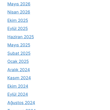
Mayıs 2026
Nisan 2026
Ekim 2025
Eylül 2025
Haziran 2025
Mayıs 2025
Şubat 2025
Ocak 2025
Aralık 2024
Kasım 2024
Ekim 2024
Eylül 2024
Ağustos 2024