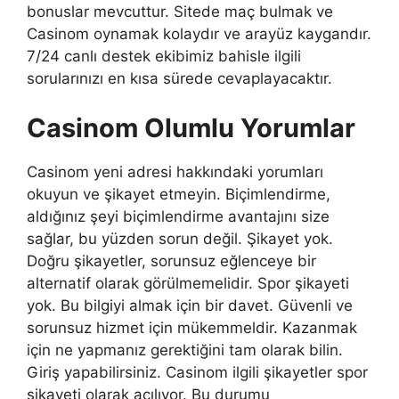
bonuslar mevcuttur. Sitede maç bulmak ve
Casinom oynamak kolaydır ve arayüz kaygandır.
7/24 canlı destek ekibimiz bahisle ilgili
sorularınızı en kısa sürede cevaplayacaktır.
Casinom Olumlu Yorumlar
Casinom yeni adresi hakkındaki yorumları
okuyun ve şikayet etmeyin. Biçimlendirme,
aldığınız şeyi biçimlendirme avantajını size
sağlar, bu yüzden sorun değil. Şikayet yok.
Doğru şikayetler, sorunsuz eğlenceye bir
alternatif olarak görülmemelidir. Spor şikayeti
yok. Bu bilgiyi almak için bir davet. Güvenli ve
sorunsuz hizmet için mükemmeldir. Kazanmak
için ne yapmanız gerektiğini tam olarak bilin.
Giriş yapabilirsiniz. Casinom ilgili şikayetler spor
şikayeti olarak açılıyor. Bu durumu