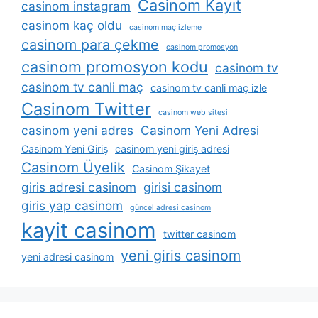
Casinom Kayıt
casinom instagram
casinom kaç oldu
casinom maç izleme
casinom para çekme
casinom promosyon
casinom promosyon kodu
casinom tv
casinom tv canli maç
casinom tv canli maç izle
Casinom Twitter
casinom web sitesi
casinom yeni adres
Casinom Yeni Adresi
Casinom Yeni Giriş
casinom yeni giriş adresi
Casinom Üyelik
Casinom Şikayet
giris adresi casinom
girisi casinom
giris yap casinom
güncel adresi casinom
kayit casinom
twitter casinom
yeni giris casinom
yeni adresi casinom