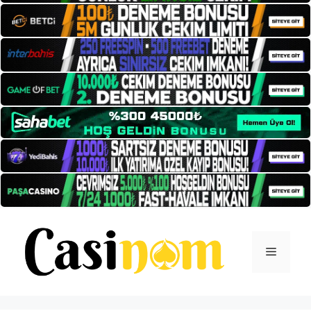
İçeriğe
atla
Menü