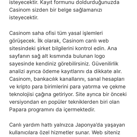
isteyecektir. Kayıt formunu doldurduğunuzda
Casinom sizden bir belge sağlamanızı
isteyecektir.
Casinom saha ofisi tüm yasal işlemleri
görüşecek. İlk olarak, Casinom canlı web
sitesindeki şirket bilgilerini kontrol edin. Ana
sayfanın sağ alt kısmında bulunan logo
sayesinde kendiniz görebilirsiniz. Güvenilirlik
analizi ayrıca ödeme kayıtlarını da dikkate alır.
Casinom, bankacılık kanallarını, sanal hesapları
ve kripto para birimlerini para yatırma ve çekme
teknolojisi çağına getiriyor. Site ayrıca bir önceki
versiyondan en popüler tekniklerden biri olan
Papara programını da içermektedir.
Canlı yardım hattı yalnızca Japonya’da yaşayan
kullanıcılara özel hizmetler sunar. Web siteniz