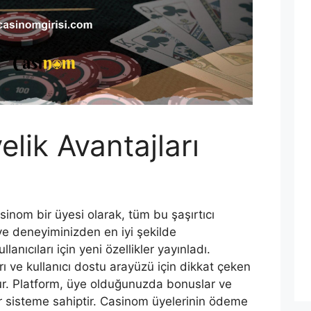
lik Avantajları
sinom bir üyesi olarak, tüm bu şaşırtıcı
r ve deneyiminizden en iyi şekilde
lanıcıları için yeni özellikler yayınladı.
 ve kullanıcı dostu arayüzü için dikkat çeken
dur. Platform, üye olduğunuzda bonuslar ve
r sisteme sahiptir. Casinom üyelerinin ödeme