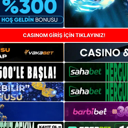
CASINOM GİRİŞ İÇİN TIKLAYINIZ!