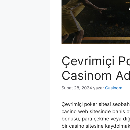
Çevrimiçi Po
Casinom Ad
Şubat 28, 2024
yazar
Casinom
Çevrimiçi poker sitesi seobahi
casino web sitesinde bahis o
bonusu, para çekme veya diğer
bir casino sitesine kaydolmak