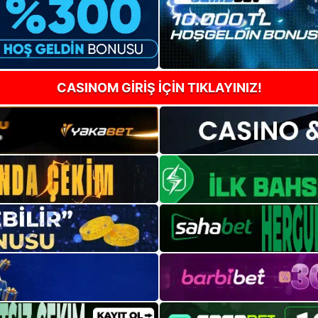
CASINOM GİRİŞ İÇİN TIKLAYINIZ!