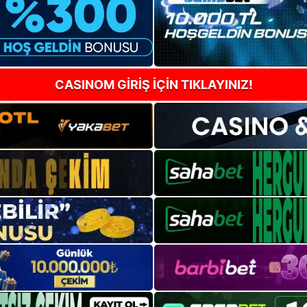
CASINOM GİRİŞ İÇİN TIKLAYINIZ!