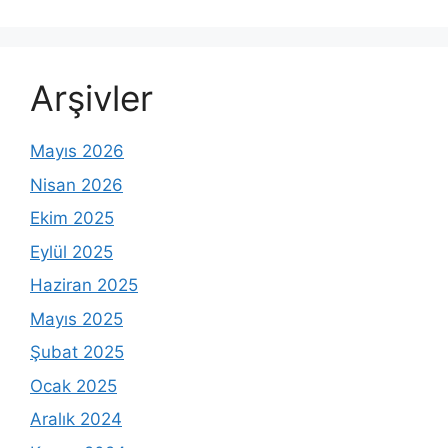
Arşivler
Mayıs 2026
Nisan 2026
Ekim 2025
Eylül 2025
Haziran 2025
Mayıs 2025
Şubat 2025
Ocak 2025
Aralık 2024