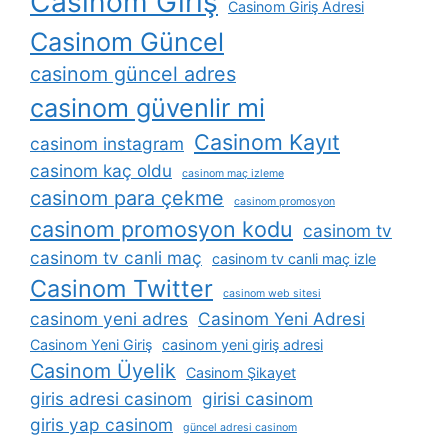
Casinom Giriş
Casinom Giriş Adresi
Casinom Güncel
casinom güncel adres
casinom güvenlir mi
Casinom Kayıt
casinom instagram
casinom kaç oldu
casinom maç izleme
casinom para çekme
casinom promosyon
casinom promosyon kodu
casinom tv
casinom tv canli maç
casinom tv canli maç izle
Casinom Twitter
casinom web sitesi
casinom yeni adres
Casinom Yeni Adresi
Casinom Yeni Giriş
casinom yeni giriş adresi
Casinom Üyelik
Casinom Şikayet
giris adresi casinom
girisi casinom
giris yap casinom
güncel adresi casinom