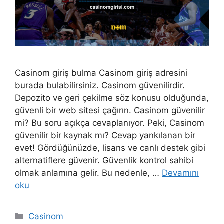
Casinom giriş bulma Casinom giriş adresini
burada bulabilirsiniz. Casinom güvenilirdir.
Depozito ve geri çekilme söz konusu olduğunda,
güvenli bir web sitesi çağırın. Casinom güvenilir
mi? Bu soru açıkça cevaplanıyor. Peki, Casinom
güvenilir bir kaynak mı? Cevap yankılanan bir
evet! Gördüğünüzde, lisans ve canlı destek gibi
alternatiflere güvenir. Güvenlik kontrol sahibi
olmak anlamına gelir. Bu nedenle, …
Devamını
oku
Kategoriler
Casinom