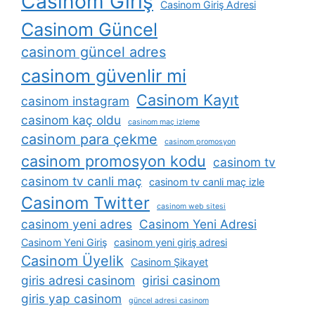
Casinom Giriş
Casinom Giriş Adresi
Casinom Güncel
casinom güncel adres
casinom güvenlir mi
Casinom Kayıt
casinom instagram
casinom kaç oldu
casinom maç izleme
casinom para çekme
casinom promosyon
casinom promosyon kodu
casinom tv
casinom tv canli maç
casinom tv canli maç izle
Casinom Twitter
casinom web sitesi
casinom yeni adres
Casinom Yeni Adresi
Casinom Yeni Giriş
casinom yeni giriş adresi
Casinom Üyelik
Casinom Şikayet
giris adresi casinom
girisi casinom
giris yap casinom
güncel adresi casinom