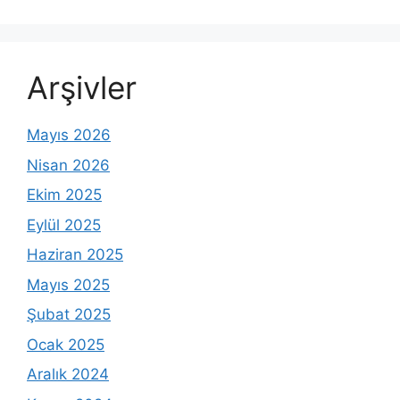
Arşivler
Mayıs 2026
Nisan 2026
Ekim 2025
Eylül 2025
Haziran 2025
Mayıs 2025
Şubat 2025
Ocak 2025
Aralık 2024