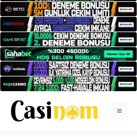
İçeriğe
atla
Menü