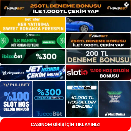
×
CASINOM GİRİŞ İÇİN TIKLAYINIZ!