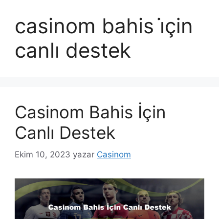
casinom bahis i̇çin
canlı destek
Casinom Bahis İçin
Canlı Destek
Ekim 10, 2023
yazar
Casinom