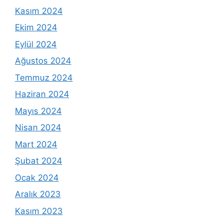
Kasım 2024
Ekim 2024
Eylül 2024
Ağustos 2024
Temmuz 2024
Haziran 2024
Mayıs 2024
Nisan 2024
Mart 2024
Şubat 2024
Ocak 2024
Aralık 2023
Kasım 2023