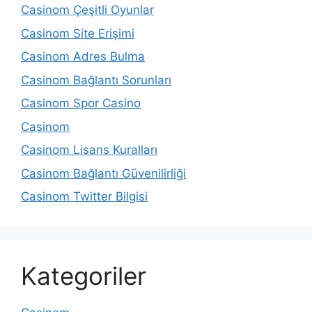
Casinom Çeşitli Oyunlar
Casinom Site Erişimi
Casinom Adres Bulma
Casinom Bağlantı Sorunları
Casinom Spor Casino
Casinom
Casinom Lisans Kuralları
Casinom Bağlantı Güvenilirliği
Casinom Twitter Bilgisi
Kategoriler