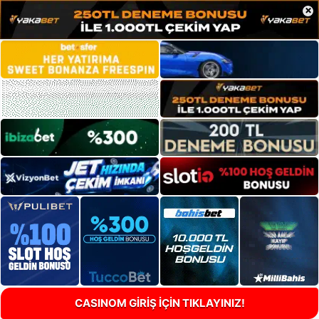
×
CASINOM GİRİŞ İÇİN TIKLAYINIZ!