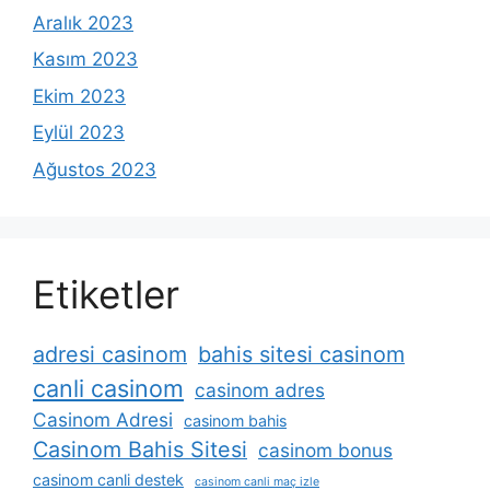
Aralık 2023
Kasım 2023
Ekim 2023
Eylül 2023
Ağustos 2023
Etiketler
adresi casinom
bahis sitesi casinom
canli casinom
casinom adres
Casinom Adresi
casinom bahis
Casinom Bahis Sitesi
casinom bonus
casinom canli destek
casinom canli maç izle