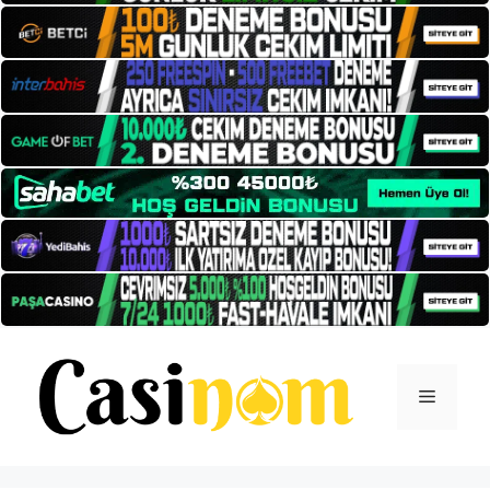
İçeriğe
atla
Menü