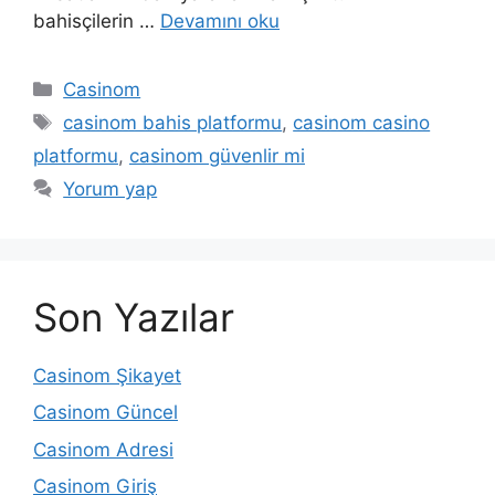
bahisçilerin …
Devamını oku
Kategoriler
Casinom
Etiketler
casinom bahis platformu
,
casinom casino
platformu
,
casinom güvenlir mi
Yorum yap
Son Yazılar
Casinom Şikayet
Casinom Güncel
Casinom Adresi
Casinom Giriş