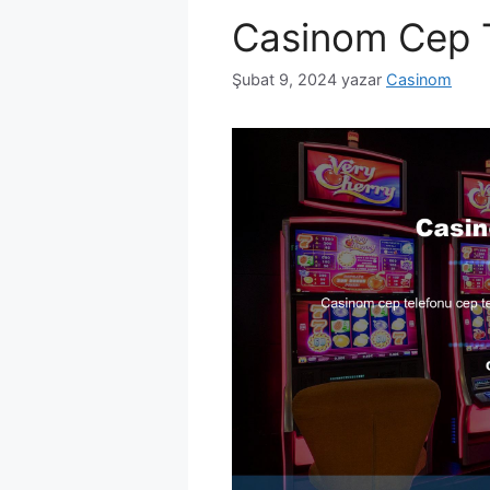
Casinom Cep 
Şubat 9, 2024
yazar
Casinom