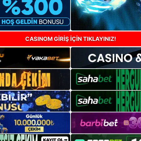
CASINOM GİRİŞ İÇİN TIKLAYINIZ!