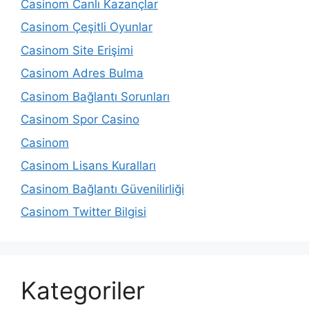
Casinom Canlı Kazançlar
Casinom Çeşitli Oyunlar
Casinom Site Erişimi
Casinom Adres Bulma
Casinom Bağlantı Sorunları
Casinom Spor Casino
Casinom
Casinom Lisans Kuralları
Casinom Bağlantı Güvenilirliği
Casinom Twitter Bilgisi
Kategoriler