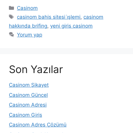
Kategoriler
Casinom
Etiketler
casinom bahis sitesi i̇şlemi
,
casinom
hakkında brifing
,
yeni giris casinom
Yorum yap
Son Yazılar
Casinom Şikayet
Casinom Güncel
Casinom Adresi
Casinom Giriş
Casinom Adres Çözümü