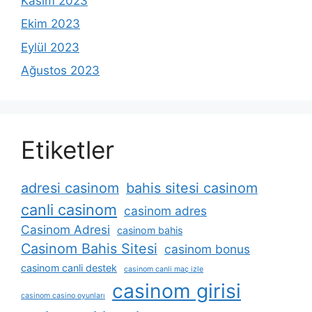
Kasım 2023
Ekim 2023
Eylül 2023
Ağustos 2023
Etiketler
adresi casinom
bahis sitesi casinom
canli casinom
casinom adres
Casinom Adresi
casinom bahis
Casinom Bahis Sitesi
casinom bonus
casinom canli destek
casinom canli maç izle
casinom girisi
casinom casino oyunları