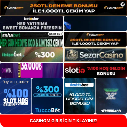
×
CASINOM GİRİŞ İÇİN TIKLAYINIZ!