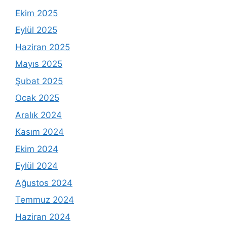
Ekim 2025
Eylül 2025
Haziran 2025
Mayıs 2025
Şubat 2025
Ocak 2025
Aralık 2024
Kasım 2024
Ekim 2024
Eylül 2024
Ağustos 2024
Temmuz 2024
Haziran 2024