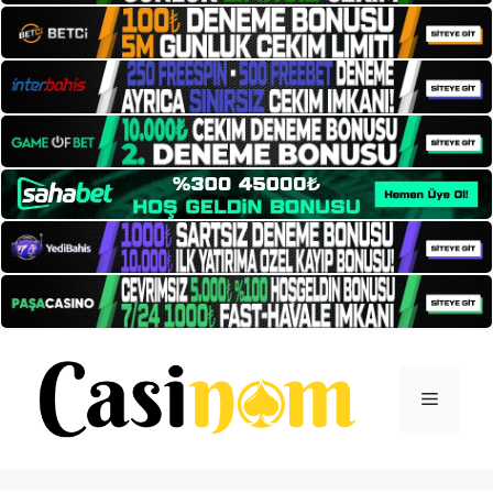
İçeriğe
atla
Menü