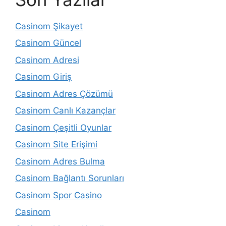
Casinom Şikayet
Casinom Güncel
Casinom Adresi
Casinom Giriş
Casinom Adres Çözümü
Casinom Canlı Kazançlar
Casinom Çeşitli Oyunlar
Casinom Site Erişimi
Casinom Adres Bulma
Casinom Bağlantı Sorunları
Casinom Spor Casino
Casinom