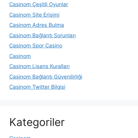
Casinom Çeşitli Oyunlar
Casinom Site Erişimi
Casinom Adres Bulma
Casinom Bağlantı Sorunları
Casinom Spor Casino
Casinom
Casinom Lisans Kuralları
Casinom Bağlantı Güvenilirliği
Casinom Twitter Bilgisi
Kategoriler