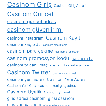
Casinom Giriş
Casinom Giriş Adresi
Casinom Güncel
casinom güncel adres
casinom güvenlir mi
Casinom Kayıt
casinom instagram
casinom kaç oldu
casinom maç izleme
casinom para çekme
casinom promosyon
casinom promosyon kodu
casinom tv
casinom tv canli maç
casinom tv canli maç izle
Casinom Twitter
casinom web sitesi
casinom yeni adres
Casinom Yeni Adresi
Casinom Yeni Giriş
casinom yeni giriş adresi
Casinom Üyelik
Casinom Şikayet
giris adresi casinom
girisi casinom
giris yap casinom
güncel adresi casinom