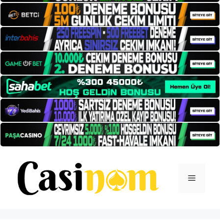
İçeriğe
atla
Menü