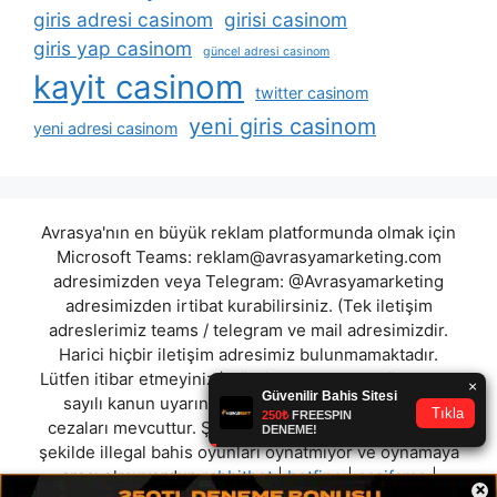
giris adresi casinom
girisi casinom
giris yap casinom
güncel adresi casinom
kayit casinom
twitter casinom
yeni giris casinom
yeni adresi casinom
Avrasya'nın en büyük reklam platformunda olmak için
Microsoft Teams:
reklam@avrasyamarketing.com
adresimizden veya Telegram: @Avrasyamarketing
adresimizden irtibat kurabilirsiniz. (Tek iletişim
adreslerimiz teams / telegram ve mail adresimizdir.
Harici hiçbir iletişim adresimiz bulunmamaktadır.
Lütfen itibar etmeyiniz.) Türkiye yasalarına göre 7258
sayılı kanun uyarınca yasa dışı bahis oynamanın
cezaları mevcuttur. Şu an bulunduğunuz site hiç bir
şekilde illegal bahis oyunları oynatmıyor ve oynamaya
aracı olmuyordur.
rabbitbet
|
betfino
|
casifame
|
×