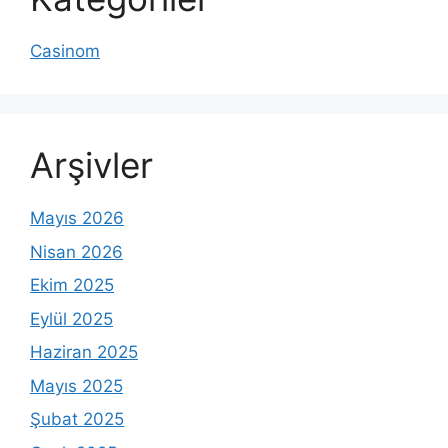
Casinom
Arşivler
Mayıs 2026
Nisan 2026
Ekim 2025
Eylül 2025
Haziran 2025
Mayıs 2025
Şubat 2025