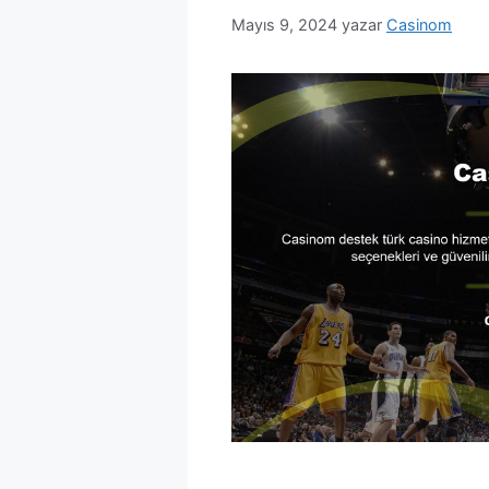
Mayıs 9, 2024
yazar
Casinom