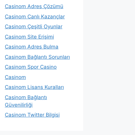
Casinom Adres Çözümü
Casinom Canlı Kazançlar
Casinom Çeşitli Oyunlar
Casinom Site Erişimi
Casinom Adres Bulma
Casinom Bağlantı Sorunları
Casinom Spor Casino
Casinom
Casinom Lisans Kuralları
Casinom Bağlantı
Güvenilirliği
Casinom Twitter Bilgisi