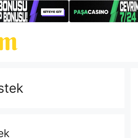
stek
ek