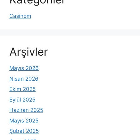
Casinom
Arşivler
Mayıs 2026
Nisan 2026
Ekim 2025
Eylül 2025
Haziran 2025
Mayıs 2025
Şubat 2025