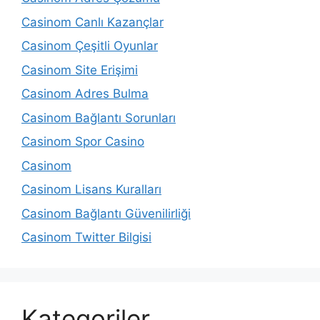
Casinom Canlı Kazançlar
Casinom Çeşitli Oyunlar
Casinom Site Erişimi
Casinom Adres Bulma
Casinom Bağlantı Sorunları
Casinom Spor Casino
Casinom
Casinom Lisans Kuralları
Casinom Bağlantı Güvenilirliği
Casinom Twitter Bilgisi
Kategoriler