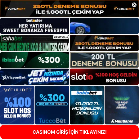
×
CASINOM GİRİŞ İÇİN TIKLAYINIZ!