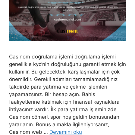
Casinom doğrulama işlemi doğrulama işlemi
genellikle kyc’nin doğruluğunu garanti etmek için
kullanılır. Bu gelecekteki karşılaşmalar için çok
önemlidir. Gerekli adımları tamamlamadığınız
takdirde para yatırma ve çekme işlemleri
yapamazsınız. Bir hesap açın. Bahis
faaliyetlerine katılmak için finansal kaynaklara
ihtiyacınız vardır. İlk para yatırma işleminizde
Casinom cömert spor hoş geldin bonusundan
yararlanın. Bonus almakla ilgileniyorsanız,
Casinom web …
Devamını oku