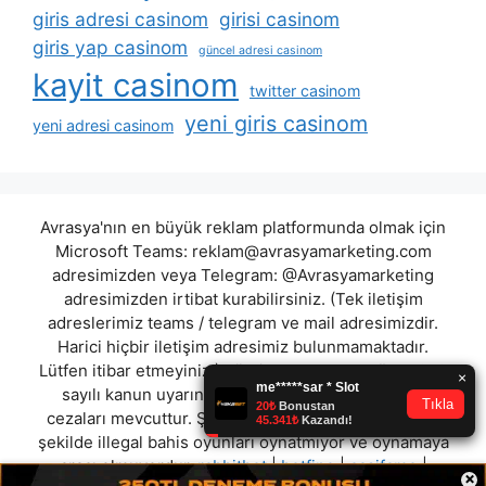
giris adresi casinom
girisi casinom
giris yap casinom
güncel adresi casinom
kayit casinom
twitter casinom
yeni giris casinom
yeni adresi casinom
Avrasya'nın en büyük reklam platformunda olmak için
Microsoft Teams:
reklam@avrasyamarketing.com
adresimizden veya Telegram: @Avrasyamarketing
adresimizden irtibat kurabilirsiniz. (Tek iletişim
adreslerimiz teams / telegram ve mail adresimizdir.
Harici hiçbir iletişim adresimiz bulunmamaktadır.
Lütfen itibar etmeyiniz.) Türkiye yasalarına göre 7258
sayılı kanun uyarınca yasa dışı bahis oynamanın
cezaları mevcuttur. Şu an bulunduğunuz site hiç bir
şekilde illegal bahis oyunları oynatmıyor ve oynamaya
aracı olmuyordur.
rabbitbet
|
betfino
|
casifame
|
×