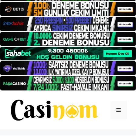
İçeriğe
atla
Menü