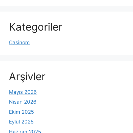
Kategoriler
Casinom
Arşivler
Mayıs 2026
Nisan 2026
Ekim 2025
Eylül 2025
Haziran 2025