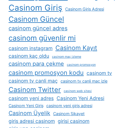
Casinom Giriş
Casinom Giriş Adresi
Casinom Güncel
casinom güncel adres
casinom güvenlir mi
Casinom Kayıt
casinom instagram
casinom kaç oldu
casinom maç izleme
casinom para çekme
casinom promosyon
casinom promosyon kodu
casinom tv
casinom tv canli maç
casinom tv canli maç izle
Casinom Twitter
casinom web sitesi
casinom yeni adres
Casinom Yeni Adresi
Casinom Yeni Giriş
casinom yeni giriş adresi
Casinom Üyelik
Casinom Şikayet
giris adresi casinom
girisi casinom