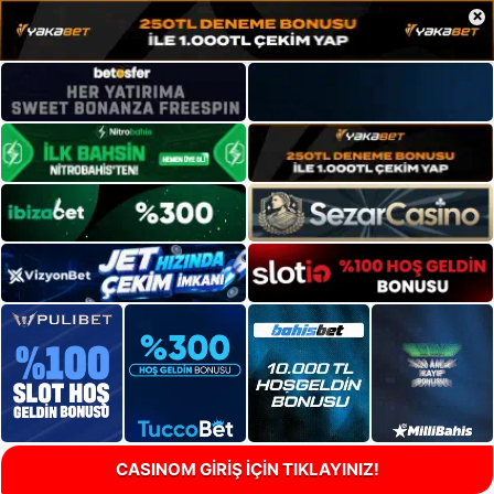
×
CASINOM GİRİŞ İÇİN TIKLAYINIZ!