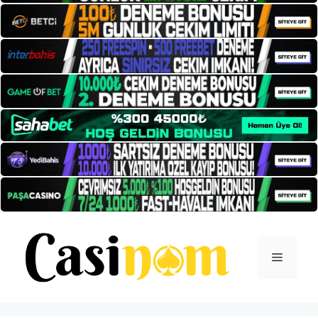
İçeriğe
atla
Menü