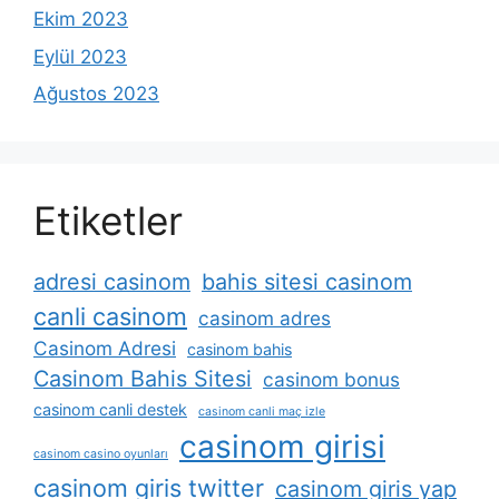
Ekim 2023
Eylül 2023
Ağustos 2023
Etiketler
adresi casinom
bahis sitesi casinom
canli casinom
casinom adres
Casinom Adresi
casinom bahis
Casinom Bahis Sitesi
casinom bonus
casinom canli destek
casinom canli maç izle
casinom girisi
casinom casino oyunları
casinom giris twitter
casinom giris yap