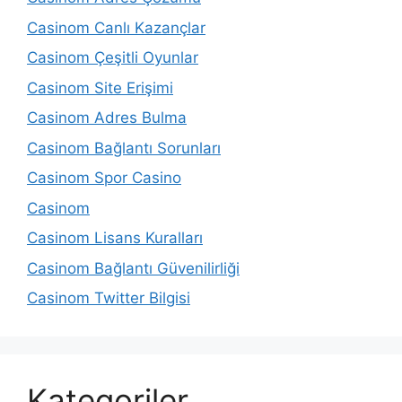
Casinom Canlı Kazançlar
Casinom Çeşitli Oyunlar
Casinom Site Erişimi
Casinom Adres Bulma
Casinom Bağlantı Sorunları
Casinom Spor Casino
Casinom
Casinom Lisans Kuralları
Casinom Bağlantı Güvenilirliği
Casinom Twitter Bilgisi
Kategoriler