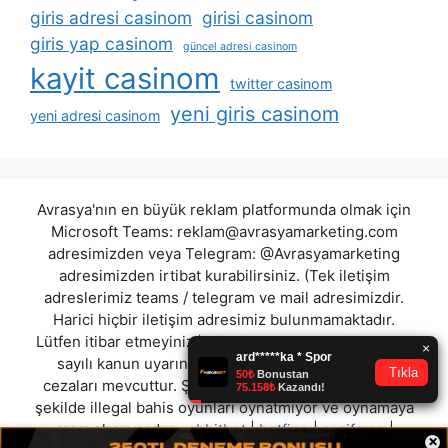
giris adresi casinom
girisi casinom
giris yap casinom
güncel adresi casinom
kayit casinom
twitter casinom
yeni giris casinom
yeni adresi casinom
Avrasya'nın en büyük reklam platformunda olmak için
Microsoft Teams:
reklam@avrasyamarketing.com
adresimizden veya Telegram: @Avrasyamarketing
adresimizden irtibat kurabilirsiniz. (Tek iletişim
adreslerimiz teams / telegram ve mail adresimizdir.
Harici hiçbir iletişim adresimiz bulunmamaktadır.
Lütfen itibar etmeyiniz.) Türkiye yasalarına göre 7258
sayılı kanun uyarınca yasa dışı bahis oynamanın
cezaları mevcuttur. Şu an bulunduğunuz site hiç bir
şekilde illegal bahis oyunları oynatmıyor ve oynamaya
aracı olmuyordur.
rabbitbet
|
betfino
|
casifame
|
×