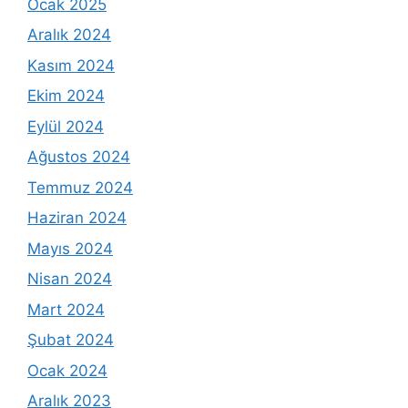
Ocak 2025
Aralık 2024
Kasım 2024
Ekim 2024
Eylül 2024
Ağustos 2024
Temmuz 2024
Haziran 2024
Mayıs 2024
Nisan 2024
Mart 2024
Şubat 2024
Ocak 2024
Aralık 2023