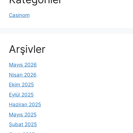
Casinom
Arşivler
Mayıs 2026
Nisan 2026
Ekim 2025
Eylül 2025
Haziran 2025
Mayıs 2025
Şubat 2025