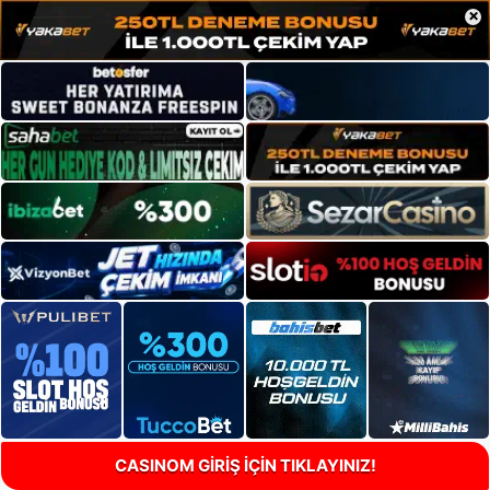
×
CASINOM GİRİŞ İÇİN TIKLAYINIZ!