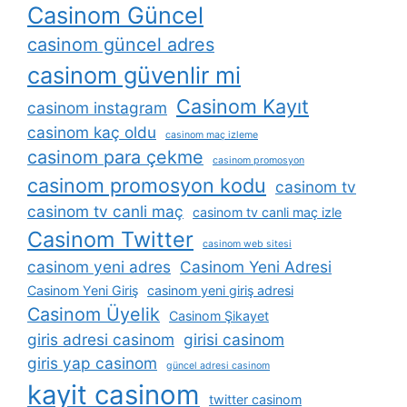
Casinom Güncel
casinom güncel adres
casinom güvenlir mi
Casinom Kayıt
casinom instagram
casinom kaç oldu
casinom maç izleme
casinom para çekme
casinom promosyon
casinom promosyon kodu
casinom tv
casinom tv canli maç
casinom tv canli maç izle
Casinom Twitter
casinom web sitesi
casinom yeni adres
Casinom Yeni Adresi
Casinom Yeni Giriş
casinom yeni giriş adresi
Casinom Üyelik
Casinom Şikayet
giris adresi casinom
girisi casinom
giris yap casinom
güncel adresi casinom
kayit casinom
twitter casinom