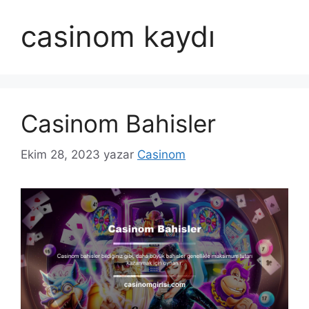
casinom kaydı
Casinom Bahisler
Ekim 28, 2023
yazar
Casinom