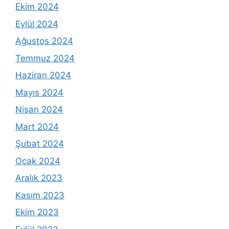
Ekim 2024
Eylül 2024
Ağustos 2024
Temmuz 2024
Haziran 2024
Mayıs 2024
Nisan 2024
Mart 2024
Şubat 2024
Ocak 2024
Aralık 2023
Kasım 2023
Ekim 2023