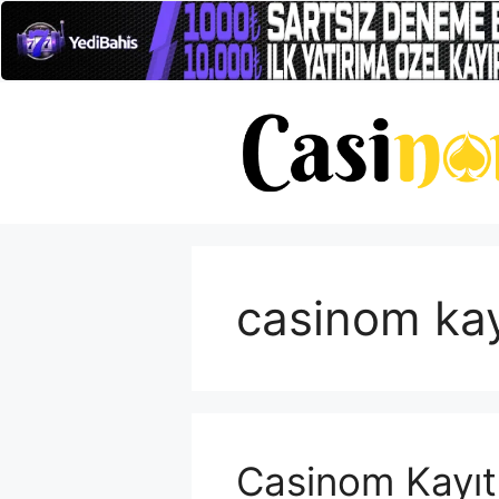
İçeriğe
atla
casinom kay
Casinom Kayıt 