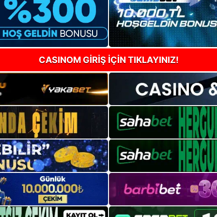
CASINOM GİRİŞ İÇİN TIKLAYINIZ!