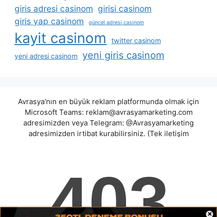
giris adresi casinom
girisi casinom
giris yap casinom
güncel adresi casinom
kayit casinom
twitter casinom
yeni giris casinom
yeni adresi casinom
Avrasya'nın en büyük reklam platformunda olmak için
Microsoft Teams:
reklam@avrasyamarketing.com
adresimizden veya Telegram: @Avrasyamarketing
adresimizden irtibat kurabilirsiniz. (Tek iletişim
adreslerimiz teams / telegram ve mail adresimizdir.
Harici hiçbir iletişim adresimiz bulunmamaktadır.
Lütfen itibar etmeyiniz.) Türkiye yasalarına göre 7258
sayılı kanun uyarınca yasa dışı bahis oynamanın
cezaları mevcuttur. Şu an bulunduğunuz site hiç bir
şekilde illegal bahis oyunları oynatmıyor ve oynamaya
aracı olmuyordur.
rabbitbet
|
betfino
|
casifame
|
×