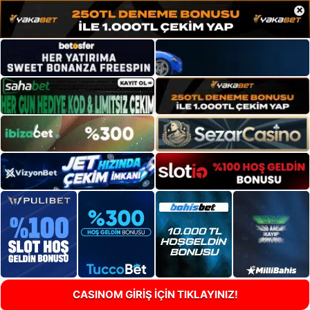
×
CASINOM GİRİŞ İÇİN TIKLAYINIZ!