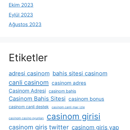
Ekim 2023
Eylül 2023
Ağustos 2023
Etiketler
adresi casinom
bahis sitesi casinom
canli casinom
casinom adres
Casinom Adresi
casinom bahis
Casinom Bahis Sitesi
casinom bonus
casinom canli destek
casinom canli maç izle
casinom girisi
casinom casino oyunları
casinom giris twitter
casinom giris yap