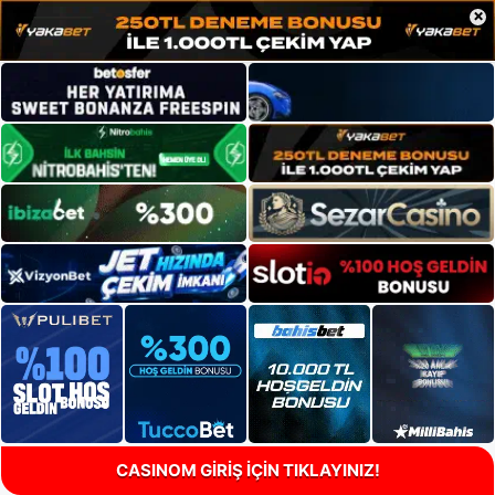
×
CASINOM GİRİŞ İÇİN TIKLAYINIZ!