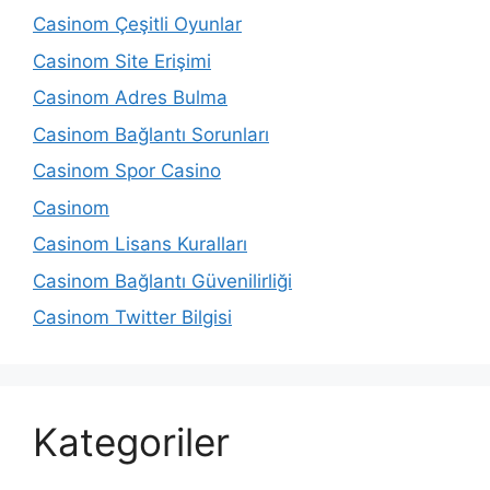
Casinom Çeşitli Oyunlar
Casinom Site Erişimi
Casinom Adres Bulma
Casinom Bağlantı Sorunları
Casinom Spor Casino
Casinom
Casinom Lisans Kuralları
Casinom Bağlantı Güvenilirliği
Casinom Twitter Bilgisi
Kategoriler