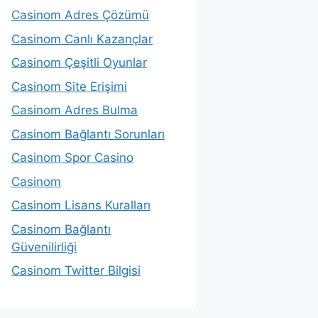
Casinom Adres Çözümü
Casinom Canlı Kazançlar
Casinom Çeşitli Oyunlar
Casinom Site Erişimi
Casinom Adres Bulma
Casinom Bağlantı Sorunları
Casinom Spor Casino
Casinom
Casinom Lisans Kuralları
Casinom Bağlantı
Güvenilirliği
Casinom Twitter Bilgisi