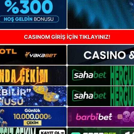
CASINOM GİRİŞ İÇİN TIKLAYINIZ!