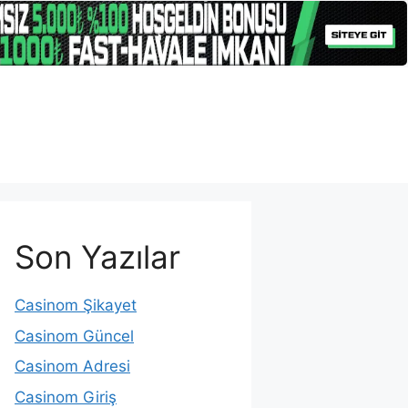
Son Yazılar
Casinom Şikayet
Casinom Güncel
Casinom Adresi
Casinom Giriş