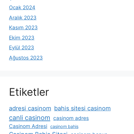
Ocak 2024
Aralık 2023
Kasım 2023
Ekim 2023
Eylül 2023
Ağustos 2023
Etiketler
adresi casinom
bahis sitesi casinom
canli casinom
casinom adres
Casinom Adresi
casinom bahis