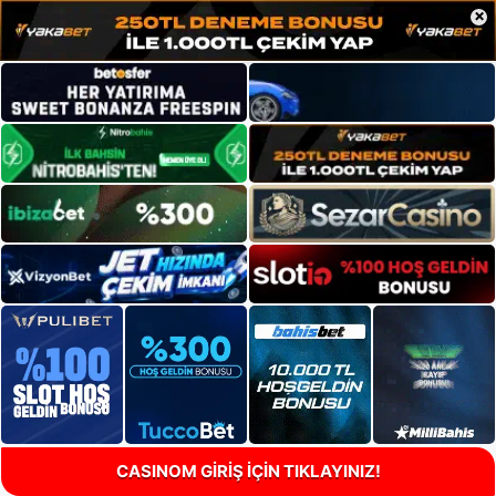
×
CASINOM GİRİŞ İÇİN TIKLAYINIZ!