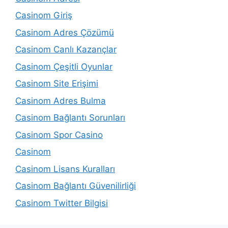
Casinom Giriş
Casinom Adres Çözümü
Casinom Canlı Kazançlar
Casinom Çeşitli Oyunlar
Casinom Site Erişimi
Casinom Adres Bulma
Casinom Bağlantı Sorunları
Casinom Spor Casino
Casinom
Casinom Lisans Kuralları
Casinom Bağlantı Güvenilirliği
Casinom Twitter Bilgisi