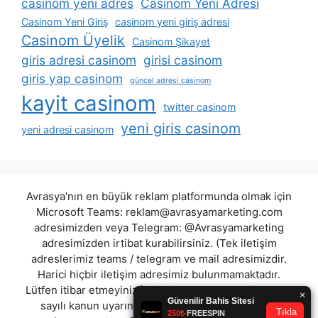
casinom yeni adres
Casinom Yeni Adresi
Casinom Yeni Giriş
casinom yeni giriş adresi
Casinom Üyelik
Casinom Şikayet
giris adresi casinom
girisi casinom
giris yap casinom
güncel adresi casinom
kayit casinom
twitter casinom
yeni giris casinom
yeni adresi casinom
Avrasya'nın en büyük reklam platformunda olmak için
Microsoft Teams:
reklam@avrasyamarketing.com
adresimizden veya Telegram: @Avrasyamarketing
adresimizden irtibat kurabilirsiniz. (Tek iletişim
adreslerimiz teams / telegram ve mail adresimizdir.
Harici hiçbir iletişim adresimiz bulunmamaktadır.
Lütfen itibar etmeyiniz.) Türkiye yasalarına göre 7258
sayılı kanun uyarınca yasa dışı bahis oynamanın